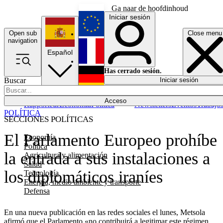
Ga naar de hoofdinhoud
Iniciar sesión
Open sub
Close menu
English
navigation
Español
Français
Has cerrado sesión.
Buscar
Iniciar sesión
Modo oscuro
Deutsch
Acceso
Rapporteur
Economía
Política
Newsletters
Eventos
Trabajo
POLÍTICA
SECCIONES POLÍTICAS
El Parlamento Europeo prohíbe
Economía
Política
la entrada a sus instalaciones a
Agricultura y alimentación
Salud
los diplomáticos iraníes
Tecnología
Energía, medio ambiente y transporte
Defensa
En una nueva publicación en las redes sociales el lunes, Metsola
afirmó que el Parlamento «no contribuirá a legitimar este régimen