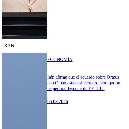
IRAN
ECONOMÍA
Irán afirma que el acuerdo sobre Ormuz
con Omán está casi cerrado, pero que su
reapertura depende de EE. UU.
06.08.2026