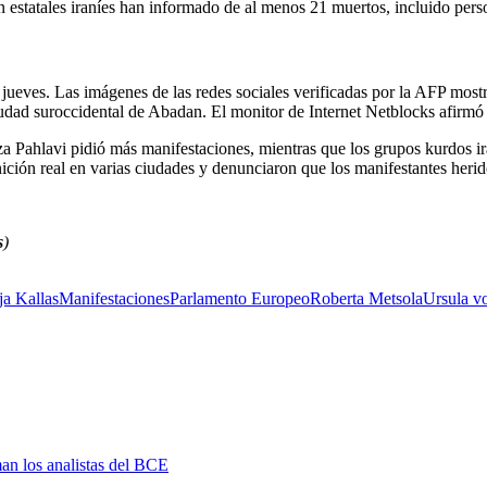
ón estatales iraníes han informado de al menos 21 muertos, incluido pers
el jueves. Las imágenes de las redes sociales verificadas por la AFP mos
udad suroccidental de Abadan. El monitor de Internet Netblocks afirmó 
eza Pahlavi pidió más manifestaciones, mientras que los grupos kurdos ir
ón real en varias ciudades y denunciaron que los manifestantes herido
s
)
ja Kallas
Manifestaciones
Parlamento Europeo
Roberta Metsola
Ursula v
man los analistas del BCE