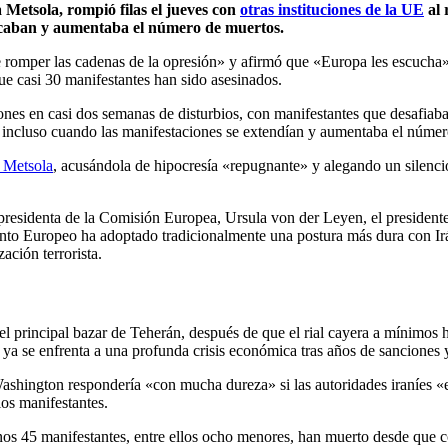
 Metsola
, rompió filas el jueves con
otras instituciones de la UE
al 
ificaban y aumentaba el número de muertos.
 romper las cadenas de la opresión» y afirmó que «Europa les escucha»
que casi 30 manifestantes han sido asesinados.
es en casi dos semanas de disturbios, con manifestantes que desafiaban 
ís, incluso cuando las manifestaciones se extendían y aumentaba el númer
e Metsola
, acusándola de hipocresía «repugnante» y alegando un silencio 
 presidenta de la Comisión Europea,
Ursula von der Leyen
, el presiden
nto Europeo ha adoptado tradicionalmente una postura más dura con Irán
ción terrorista.
 principal bazar de Teherán, después de que el rial cayera a mínimos hi
 ya se enfrenta a una profunda crisis económica tras años de sanciones y
 Washington respondería «con mucha dureza» si las autoridades iraníes 
os manifestantes.
s 45 manifestantes, entre ellos ocho menores, han muerto desde que co