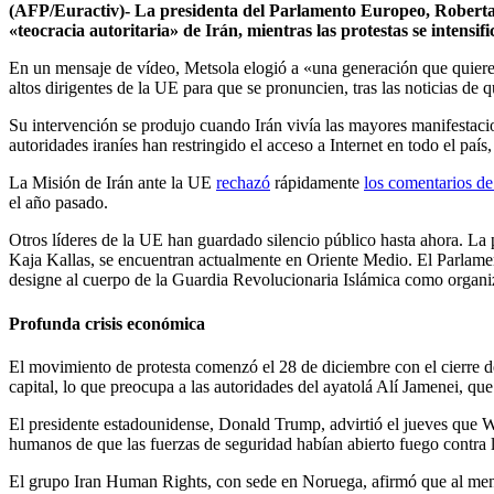
(AFP/Euractiv)- La presidenta del Parlamento Europeo,
Roberta
«teocracia autoritaria» de Irán, mientras las protestas se intens
En un mensaje de vídeo, Metsola elogió a «una generación que quiere
altos dirigentes de la UE para que se pronuncien, tras las noticias de 
Su intervención se produjo cuando Irán vivía las mayores manifestacion
autoridades iraníes han restringido el acceso a Internet en todo el pa
La Misión de Irán ante la UE
rechazó
rápidamente
los comentarios d
el año pasado.
Otros líderes de la UE han guardado silencio público hasta ahora. La
Kaja Kallas
, se encuentran actualmente en Oriente Medio. El Parlame
designe al cuerpo de la Guardia Revolucionaria Islámica como organiza
Profunda crisis económica
El movimiento de protesta comenzó el 28 de diciembre con el cierre del
capital, lo que preocupa a las autoridades del
ayatolá Alí Jamenei
, que
El presidente estadounidense,
Donald Trump
, advirtió el jueves que
humanos de que las fuerzas de seguridad habían abierto fuego contra l
El grupo Iran Human Rights, con sede en Noruega, afirmó que al meno