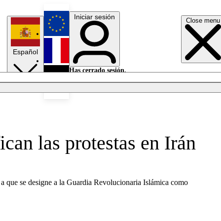
Iniciar sesión
Close menu
English
Español
Français
Has cerrado sesión.
Iniciar sesión
Modo oscuro
Deutsch
ican las protestas en Irán
 a que se designe a la Guardia Revolucionaria Islámica como