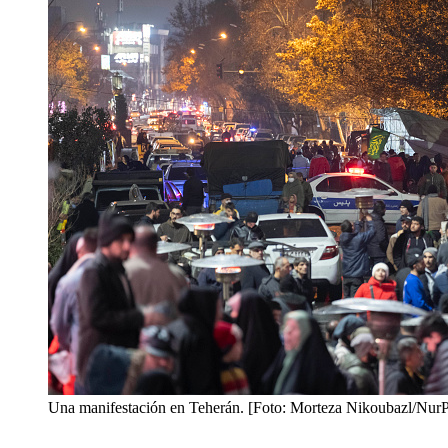
Una manifestación en Teherán. [Foto: Morteza Nikoubazl/NurP