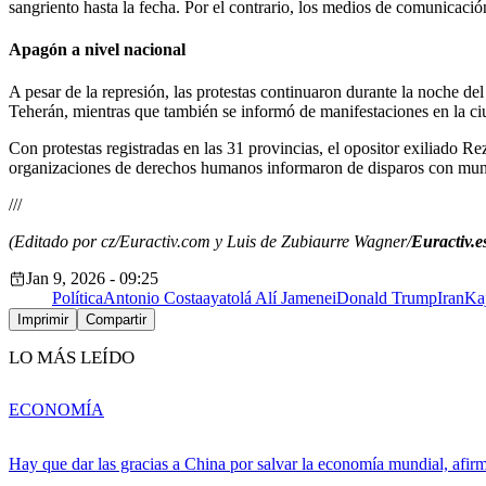
sangriento hasta la fecha. Por el contrario, los medios de comunicaci
Apagón a nivel nacional
A pesar de la represión, las protestas continuaron durante la noche d
Teherán, mientras que también se informó de manifestaciones en la ci
Con protestas registradas en las 31 provincias, el opositor exiliado R
organizaciones de derechos humanos informaron de disparos con munici
///
(Editado por cz/Euractiv.com y Luis de Zubiaurre Wagner/
Euractiv.e
Jan 9, 2026 - 09:25
Política
Antonio Costa
ayatolá Alí Jamenei
Donald Trump
Iran
Ka
Imprimir
Compartir
LO MÁS LEÍDO
ECONOMÍA
Hay que dar las gracias a China por salvar la economía mundial, afir