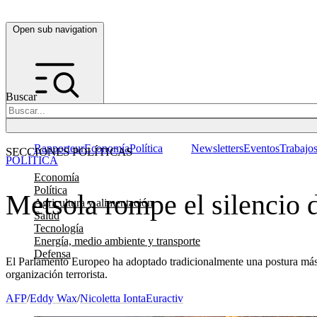
Open sub navigation
Buscar
Rapporteur
Economía
Política
Newsletters
Eventos
Trabajo
SECCIONES POLÍTICAS
POLÍTICA
Economía
Política
Metsola rompe el silencio d
Agricultura y alimentación
Salud
Tecnología
Energía, medio ambiente y transporte
Defensa
El Parlamento Europeo ha adoptado tradicionalmente una postura más 
organización terrorista.
AFP
/
Eddy Wax
/
Nicoletta Ionta
Euractiv