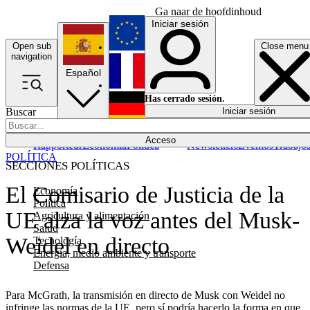
Ga naar de hoofdinhoud
Iniciar sesión
Open sub
Close menu
English
navigation
Español
Français
Has cerrado sesión.
Buscar
Iniciar sesión
Modo oscuro
Deutsch
Acceso
Rapporteur
Economía
Política
Newsletters
Eventos
Trabajo
POLÍTICA
SECCIONES POLÍTICAS
El Comisario de Justicia de la
Economía
Política
UE alza la voz antes del Musk-
Agricultura y alimentación
Salud
Weidel en directo
Tecnología
Energía, medio ambiente y transporte
Defensa
Para McGrath, la transmisión en directo de Musk con Weidel no
infringe las normas de la UE, pero sí podría hacerlo la forma en que