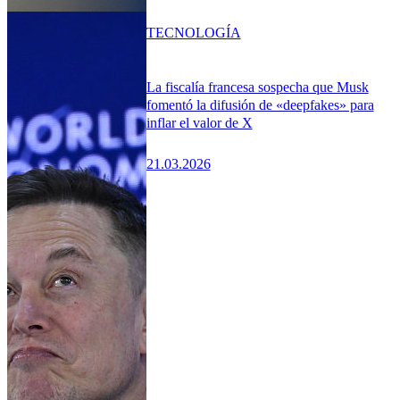
TECNOLOGÍA
La fiscalía francesa sospecha que Musk
fomentó la difusión de «deepfakes» para
inflar el valor de X
21.03.2026