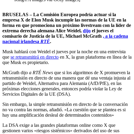
BRUSELAS –
La Comisión Europea podría actuar si la
empresa X de Elon Musk incumple las normas de la UE en la
forma en que promociona un próximo livestream con la líder de
extrema derecha alemana Alice Weidel,
dijo
el jueves el
comisario de Justicia de la UE, Michael McGrath
, a la cadena
nacional irlandesa
RTÉ
.
Musk hablará con Weidel el jueves por la noche en una entrevista
que
se retransmitirá en directo
en X, la gran plataforma en línea de la
que Musk es propietario.
McGrath dijo
a RTÉ News
que si los algoritmos de X promueven la
retransmisión en directo de una manera que dé una ventaja injusta al
partido de Weidel, Alternativa para Alemania (AfD/PfE), en las
próximas elecciones generales, entonces podría violar la Ley de
Servicios Digitales de la UE (DSA).
Sin embargo, la simple retransmisión en directo de la conversación
no va contra las normas, añadió. «La cuestión que se plantea es si
hay una amplificación desleal de determinados contenidos»
La DSA exige a las grandes plataformas online como X que
gestionen varios «riesgos sistémicos» derivados del uso de sus