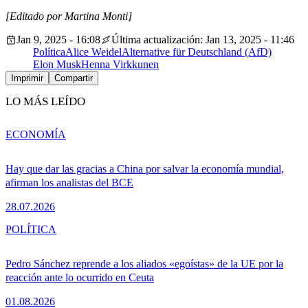
[Editado por Martina Monti]
Jan 9, 2025 - 16:08
Última actualización: Jan 13, 2025 - 11:46
Política
Alice Weidel
Alternative für Deutschland (AfD)
Elon Musk
Henna Virkkunen
Imprimir
Compartir
LO MÁS LEÍDO
ECONOMÍA
Hay que dar las gracias a China por salvar la economía mundial,
afirman los analistas del BCE
28.07.2026
POLÍTICA
Pedro Sánchez reprende a los aliados «egoístas» de la UE por la
reacción ante lo ocurrido en Ceuta
01.08.2026