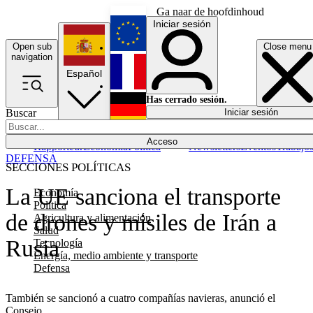
Ga naar de hoofdinhoud
Iniciar sesión
Open sub
Close menu
English
navigation
Español
Français
Has cerrado sesión.
Buscar
Iniciar sesión
Modo oscuro
Deutsch
Acceso
Rapporteur
Economía
Política
Newsletters
Eventos
Trabajo
DEFENSA
SECCIONES POLÍTICAS
La UE sanciona el transporte
Economía
Política
de drones y misiles de Irán a
Agricultura y alimentación
Salud
Rusia
Tecnología
Energía, medio ambiente y transporte
Defensa
También se sancionó a cuatro compañías navieras, anunció el
Consejo.