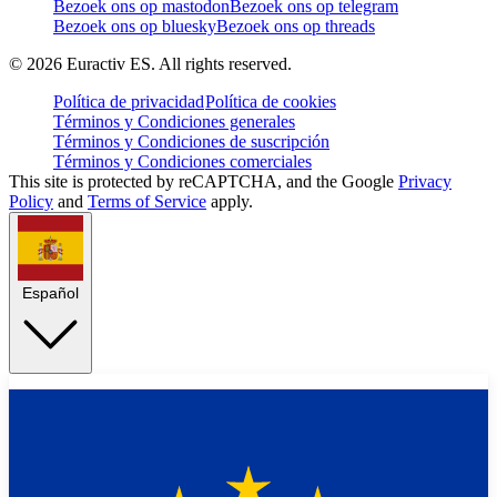
Bezoek ons op mastodon
Bezoek ons op telegram
Bezoek ons op bluesky
Bezoek ons op threads
©
2026
Euractiv ES. All rights reserved.
Política de privacidad
Política de cookies
Términos y Condiciones generales
Términos y Condiciones de suscripción
Términos y Condiciones comerciales
This site is protected by reCAPTCHA, and the Google
Privacy
Policy
and
Terms of Service
apply.
Español