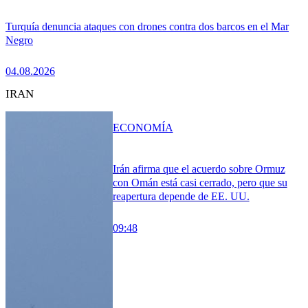
Turquía denuncia ataques con drones contra dos barcos en el Mar
Negro
04.08.2026
IRAN
ECONOMÍA
Irán afirma que el acuerdo sobre Ormuz
con Omán está casi cerrado, pero que su
reapertura depende de EE. UU.
09:48