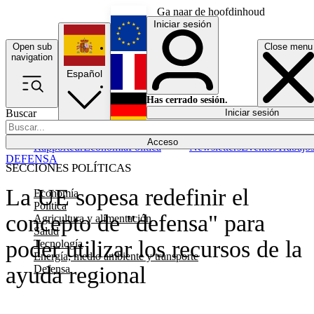
Ga naar de hoofdinhoud
Iniciar sesión
Open sub
Close menu
English
navigation
Español
Français
Has cerrado sesión.
Buscar
Iniciar sesión
Modo oscuro
Deutsch
Acceso
Rapporteur
Economía
Política
Newsletters
Eventos
Trabajo
DEFENSA
SECCIONES POLÍTICAS
La UE sopesa redefinir el
Economía
Política
concepto de "defensa" para
Agricultura y alimentación
Salud
poder utilizar los recursos de la
Tecnología
Energía, medio ambiente y transporte
ayuda regional
Defensa