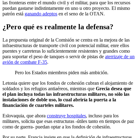
las fronteras entre el mundo civil y el militar, para que los recursos
puedan gastarse indistintamente en uno u otro proyecto. El mismo
patrón está
ganando adeptos
en el seno de la OTAN.
¿Pero qué es realmente la defensa?
La propuesta original de la Comisión se centra en la mejora de las
infraestructuras de transporte civil con potencial militar, enre ellos
puentes y carreteras lo suficientemente resistentes y grandes como
para soportar el peso de tanques o servir de pistas de
aterrizaje de un
avión de combate F-35
.
Pero los Estados miembros piden más ambición.
Letonia quiere que los fondos de cohesión cubran el alojamiento de
soldados y los refugios antiaéreos, mientras que
Grecia desea que
el plan incluya todas las infraestructuras militares, no sólo las
instalaciones de doble uso, lo cual abriría la puerta a la
financiación de cuarteles militares.
Eslovaquia, que ahora
construye hospitales
, incluso para los
militares, solicita que esas estructuras -útiles tanto en tiempos de paz
como de guerra- puedan optar a los fondos de cohesión.
Por su parte, Francia insiste en que la definición de infraestructuras