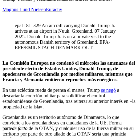
Magnus Lund Nielsen
Euractiv
epa11811329 An aircraft carrying Donald Trump Jr.
arrives at an airport in Nuuk, Greenland, 07 January
2025. Donald Trump Jr. is on a private visit to the
autonomous Danish territory of Greenland. EPA-
EFE/EMIL STACH DENMARK OUT
La Comisión Europea no condenó el miércoles las amenazas del
presidente electo de Estados Unidos, Donald Trump, de
apoderarse de Groenlandia por medios militares, mientras que
Francia y Alemania emitieron reproches más enérgicos.
En una ecléctica rueda de prensa el martes, Trump
se negó
a
descartar la coerción militar para solidificar el control
estadounidense de Groenlandia, tras reiterar su anterior interés en «la
propiedad de la isla».
Groenlandia es un territorio autónomo de Dinamarca, lo que
convierte a los groenlandeses en ciudadanos de la UE.
Forma
parte
de facto
de la OTAN, y cualquier uso de la fuerza militar en su
territorio por parte de otro aliado de la OTAN sería una primicia