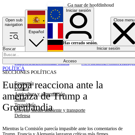
Ga naar de hoofdinhoud
Iniciar sesión
Open sub
Close menu
English
navigation
Español
Français
Has cerrado sesión.
Buscar
Iniciar sesión
Modo oscuro
Deutsch
Acceso
Rapporteur
Economía
Política
Newsletters
Eventos
Trabajo
POLÍTICA
SECCIONES POLÍTICAS
Europa reacciona ante la
Economía
Política
amenaza de Trump a
Agricultura y alimentación
Salud
Groenlandia
Tecnología
Energía, medio ambiente y transporte
Defensa
Mientras la Comisión parecía impasible ante los comentarios de
Trump, Francia y Alemania lanzaron críticas más firmes.