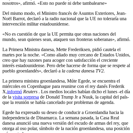
nosotros», afirmó. «Esto no puede ni debe tambalearse»
Del mismo modo, el Ministro francés de Asuntos Exteriores, Jean-
Noël Barrot, declaró a la radio nacional que la UE no toleraría una
intervención militar estadounidense.
«No es cuestión de que la UE permita que otras naciones del
mundo, sean quienes sean, ataquen sus fronteras soberanas», afirmó.
La Primera Ministra danesa, Mette Frederiksen, pidió cautela el
martes por la noche. «Como aliado muy cercano de Estados Unidos,
creo que hay razones para acoger con satisfacción el creciente
interés estadounidense. Pero debe hacerse de forma que se respete al
pueblo groenlandés», declaró a
la cadena dan
esa
TV2.
La primera ministra groenlandesa, Múte Egede, se encuentra el
miércoles en Copenhague para reunirse con el rey danés Frederik
X,
informó
Reuters
. Los medios locales habían dicho el lunes -el día
de la
visita sorpresa
de Donald Trump Jr a Nuuk, la capital del país-
que la reunión se había cancelado por problemas de agenda.
Egede ha expresado su deseo de conducir a Groenlandia hacia la
independencia de Dinamarca. La semana pasada, la Casa Real
danesa anunció una nueva versión del escudo de armas del rey, que
otorga al oso polar, símbolo de la nación groenlandesa, una posición