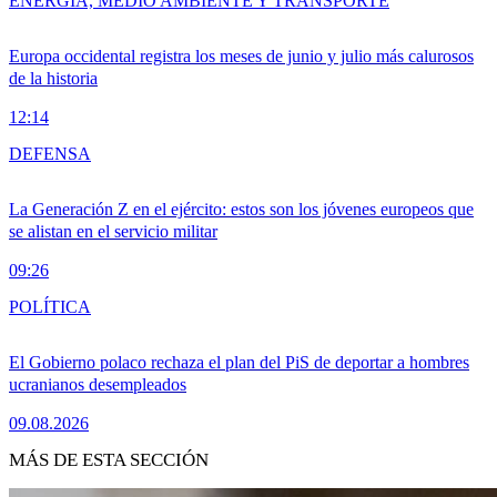
ENERGÍA, MEDIO AMBIENTE Y TRANSPORTE
Europa occidental registra los meses de junio y julio más calurosos
de la historia
12:14
DEFENSA
La Generación Z en el ejército: estos son los jóvenes europeos que
se alistan en el servicio militar
09:26
POLÍTICA
El Gobierno polaco rechaza el plan del PiS de deportar a hombres
ucranianos desempleados
09.08.2026
MÁS DE ESTA SECCIÓN