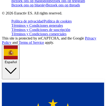
Bezoek ons op mastodon
Bezoek ons op telegram
Bezoek ons op bluesky
Bezoek ons op threads
©
2026
Euractiv ES. All rights reserved.
Política de privacidad
Política de cookies
Términos y Condiciones generales
Términos y Condiciones de suscripción
Términos y Condiciones comerciales
This site is protected by reCAPTCHA, and the Google
Privacy
Policy
and
Terms of Service
apply.
Español