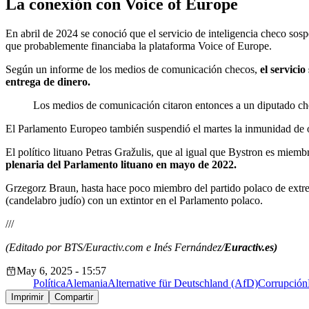
La conexión con Voice of Europe
En abril de 2024 se conoció que el servicio de inteligencia checo so
que probablemente financiaba la plataforma Voice of Europe.
Según un informe de los medios de comunicación checos,
el servici
entrega de dinero.
Los medios de comunicación citaron entonces a un diputado che
El Parlamento Europeo también suspendió el martes la inmunidad de o
El político lituano Petras Gražulis, que al igual que Bystron es mie
plenaria del Parlamento lituano en mayo de 2022.
Grzegorz Braun, hasta hace poco miembro del partido polaco de extre
(candelabro judío) con un extintor en el Parlamento polaco.
///
(Editado por BTS/Euractiv.com e Inés Fernández/
Euractiv.es)
May 6, 2025 - 15:57
Política
Alemania
Alternative für Deutschland (AfD)
Corrupción
Imprimir
Compartir