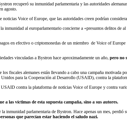
ystron recuperó su inmunidad parlamentaria y las autoridades alemanas s
en agosto.
noticias Voice of Europe, que las autoridades creen podrían considera
la inmunidad al europarlamentario concierne a «presuntos delitos de al 
ido pagos en efectivo o criptomonedas de un miembro de Voice of Euro
opiedades vinculadas a Bystron hace aproximadamente un año,
pero no s
 los fiscales alemanes están llevando a cabo una campaña motivada pol
s Unidos para la Cooperación al Desarrollo (USAID), contra la platafo
USAID contra la plataforma de noticias Voice of Europe y contra varios
gue a las víctimas de esta supuesta campaña, sino a sus autores.
ar la inmunidad parlamentaria de Bystron. Hace apenas un mes, perdió s
personas que parecían estar haciendo el saludo nazi.