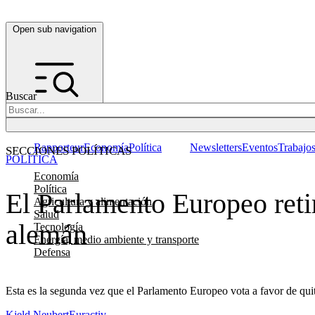
Open sub navigation
Buscar
Rapporteur
Economía
Política
Newsletters
Eventos
Trabajo
SECCIONES POLÍTICAS
POLÍTICA
Economía
Política
El Parlamento Europeo reti
Agricultura y alimentación
Salud
alemán
Tecnología
Energía, medio ambiente y transporte
Defensa
Esta es la segunda vez que el Parlamento Europeo vota a favor de quit
Kjeld Neubert
Euractiv