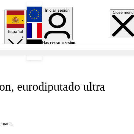
Iniciar sesión
Close menu
English
Español
Français
Has cerrado sesión.
Iniciar sesión
Modo oscuro
Deutsch
on, eurodiputado ultra
lemana.