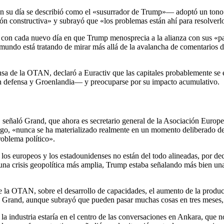
 su día se describió como el «susurrador de Trump»— adoptó un tono má
 constructiva» y subrayó que «los problemas están ahí para resolverl
con cada nuevo día en que Trump menosprecia a la alianza con sus «pala
ndo está tratando de mirar más allá de la avalancha de comentarios de
nsa de la OTAN, declaró a Euractiv que las capitales probablemente se 
 en defensa y Groenlandia— y preocuparse por su impacto acumulativo.
 señaló Grand, que ahora es secretario general de la Asociación Europ
go, «nunca se ha materializado realmente en un momento deliberado de 
roblema político».
e los europeos y los estadounidenses no están del todo alineadas, por 
na crisis geopolítica más amplia, Trump estaba señalando más bien una
de la OTAN, sobre el desarrollo de capacidades, el aumento de la producc
ó Grand, aunque subrayó que pueden pasar muchas cosas en tres meses, 
 industria estaría en el centro de las conversaciones en Ankara, que 