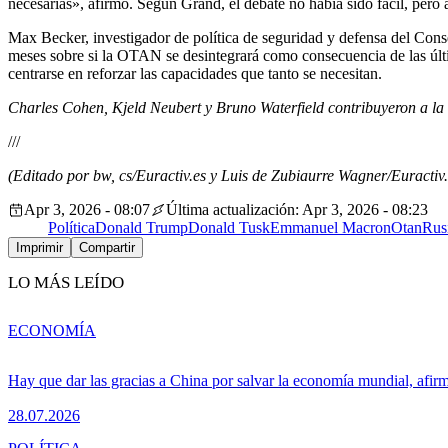
necesarias», afirmó. Según Grand, el debate no había sido fácil, pero 
Max Becker, investigador de política de seguridad y defensa del Cons
meses sobre si la OTAN se desintegrará como consecuencia de las últ
centrarse en reforzar las capacidades que tanto se necesitan.
Charles Cohen, Kjeld Neubert y Bruno Waterfield contribuyeron a la
///
(Editado por bw, cs/Euractiv.es y Luis de Zubiaurre Wagner/Euractiv.
Apr 3, 2026 - 08:07
Última actualización: Apr 3, 2026 - 08:23
Política
Donald Trump
Donald Tusk
Emmanuel Macron
Otan
Rus
Imprimir
Compartir
LO MÁS LEÍDO
ECONOMÍA
Hay que dar las gracias a China por salvar la economía mundial, afir
28.07.2026