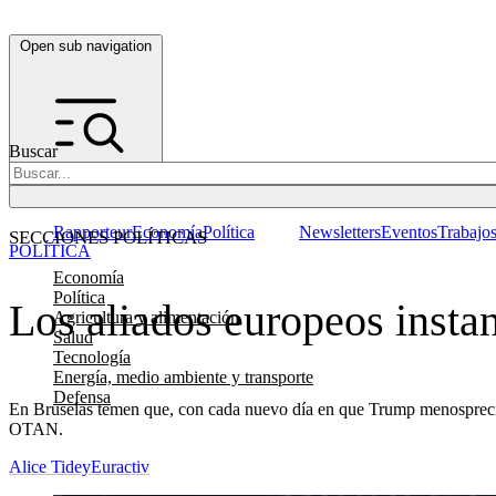
Open sub navigation
Buscar
Rapporteur
Economía
Política
Newsletters
Eventos
Trabajo
SECCIONES POLÍTICAS
POLÍTICA
Economía
Política
Los aliados europeos insta
Agricultura y alimentación
Salud
Tecnología
Energía, medio ambiente y transporte
Defensa
En Bruselas temen que, con cada nuevo día en que Trump menosprecia a
OTAN.
Alice Tidey
Euractiv