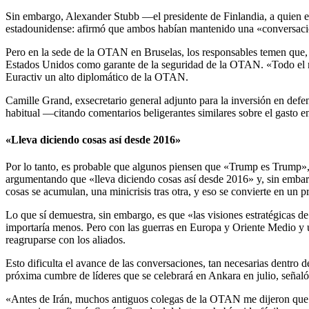
Sin embargo, Alexander Stubb —el presidente de Finlandia, a quien en
estadounidense: afirmó que ambos habían mantenido una «conversación
Pero en la sede de la OTAN en Bruselas, los responsables temen que, 
Estados Unidos como garante de la seguridad de la OTAN. «Todo el mu
Euractiv un alto diplomático de la OTAN.
Camille Grand, exsecretario general adjunto para la inversión en defe
habitual —citando comentarios beligerantes similares sobre el gasto
«Lleva diciendo cosas así desde 2016»
Por lo tanto, es probable que algunos piensen que «Trump es Trump»,
argumentando que «lleva diciendo cosas así desde 2016» y, sin embar
cosas se acumulan, una minicrisis tras otra, y eso se convierte en un p
Lo que sí demuestra, sin embargo, es que «las visiones estratégicas d
importaría menos. Pero con las guerras en Europa y Oriente Medio y u
reagruparse con los aliados.
Esto dificulta el avance de las conversaciones, tan necesarias dentro 
próxima cumbre de líderes que se celebrará en Ankara en julio, señal
«Antes de Irán, muchos antiguos colegas de la OTAN me dijeron que la