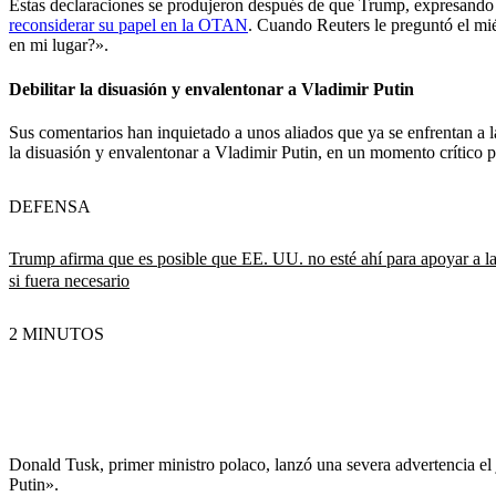
Estas declaraciones se produjeron después de que Trump, expresando su
reconsiderar su papel en la OTAN
. Cuando Reuters le preguntó el miér
en mi lugar?».
Debilitar la disuasión y envalentonar a Vladimir Putin
Sus comentarios han inquietado a unos aliados que ya se enfrentan a l
la disuasión y envalentonar a Vladimir Putin, en un momento crítico p
DEFENSA
Trump afirma que es posible que EE. UU. no esté ahí para apoyar a
si fuera necesario
2 MINUTOS
Donald Tusk, primer ministro polaco, lanzó una severa advertencia el j
Putin».