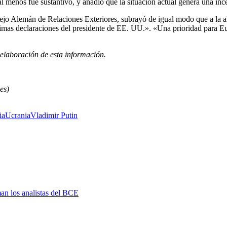
al menos fue sustantivo, y añadió que la situación actual genera una in
ejo Alemán de Relaciones Exteriores, subrayó de igual modo que a la al
imas declaraciones del presidente de EE. UU.». «Una prioridad para E
 elaboración de esta información.
es)
ia
Ucrania
Vladimir Putin
man los analistas del BCE