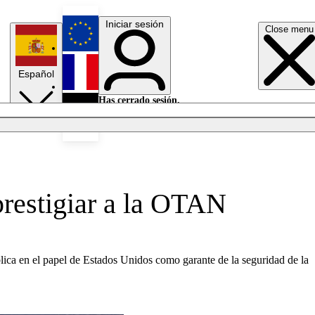
Iniciar sesión
Close menu
English
Español
Français
Has cerrado sesión.
Iniciar sesión
Modo oscuro
Deutsch
prestigiar a la OTAN
lica en el papel de Estados Unidos como garante de la seguridad de la