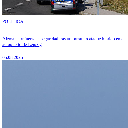
POLÍTICA
Alemania refuerza la seguridad tras un presunto ataque híbrido en el
aeropuerto de Leipzig
06.08.2026