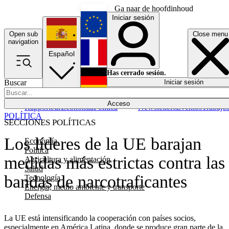
Ga naar de hoofdinhoud
Iniciar sesión
Open sub
Close menu
English
navigation
Español
Français
Has cerrado sesión.
Buscar
Iniciar sesión
Modo oscuro
Deutsch
Acceso
Rapporteur
Economía
Política
Newsletters
Eventos
Trabajo
POLÍTICA
SECCIONES POLÍTICAS
Los líderes de la UE barajan
Economía
Política
medidas más estrictas contra las
Agricultura y alimentación
Salud
bandas de narcotraficantes
Tecnología
Energía, medio ambiente y transporte
Defensa
La UE está intensificando la cooperación con países socios,
especialmente en América Latina, donde se produce gran parte de la