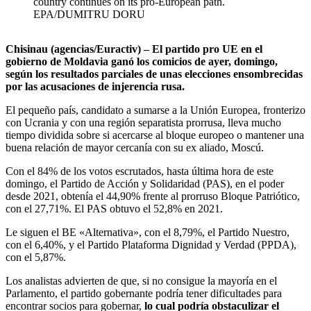
country continues on its pro-European path.
EPA/DUMITRU DORU
Chisinau (agencias/Euractiv) – El partido pro UE en el
gobierno de Moldavia ganó los comicios de ayer, domingo,
según los resultados parciales de unas elecciones ensombrecidas
por las acusaciones de injerencia rusa.
El pequeño país, candidato a sumarse a la Unión Europea, fronterizo
con Ucrania y con una región separatista prorrusa, lleva mucho
tiempo dividida sobre si acercarse al bloque europeo o mantener una
buena relación de mayor cercanía con su ex aliado, Moscú.
Con el 84% de los votos escrutados, hasta última hora de este
domingo, el Partido de Acción y Solidaridad (PAS), en el poder
desde 2021, obtenía el 44,90% frente al prorruso Bloque Patriótico,
con el 27,71%. El PAS obtuvo el 52,8% en 2021.
Le siguen el BE «Alternativa», con el 8,79%, el Partido Nuestro,
con el 6,40%, y el Partido Plataforma Dignidad y Verdad (PPDA),
con el 5,87%.
Los analistas advierten de que, si no consigue la mayoría en el
Parlamento, el partido gobernante podría tener dificultades para
encontrar socios para gobernar,
lo cual podría obstaculizar el