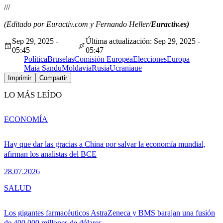
///
(Editado por Euractiv.com y Fernando Heller/
Euractiv.es)
Sep 29, 2025 -
Última actualización: Sep 29, 2025 -
05:45
05:47
Política
Bruselas
Comisión Europea
Elecciones
Europa
Maia Sandu
Moldavia
Rusia
Ucrania
ue
Imprimir
Compartir
LO MÁS LEÍDO
ECONOMÍA
Hay que dar las gracias a China por salvar la economía mundial,
afirman los analistas del BCE
28.07.2026
SALUD
Los gigantes farmacéuticos AstraZeneca y BMS barajan una fusión
de 400.000 millones de dólares