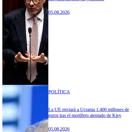
05.08.2026
POLÍTICA
La UE enviará a Ucrania 1.400 millones de
euros tras el mortífero atentado de Kiev
05.08.2026