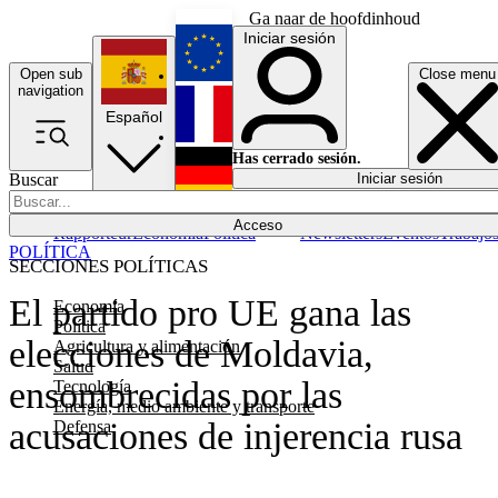
Ga naar de hoofdinhoud
Iniciar sesión
Open sub
Close menu
English
navigation
Español
Français
Has cerrado sesión.
Buscar
Iniciar sesión
Modo oscuro
Deutsch
Acceso
Rapporteur
Economía
Política
Newsletters
Eventos
Trabajo
POLÍTICA
SECCIONES POLÍTICAS
El partido pro UE gana las
Economía
Política
elecciones de Moldavia,
Agricultura y alimentación
Salud
ensombrecidas por las
Tecnología
Energía, medio ambiente y transporte
acusaciones de injerencia rusa
Defensa