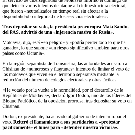
El servicio de ciberseguridad de Moldavia informó el domingo de
que detectó varios intentos de ataque a la infraestructura electoral,
que fueron «neutralizados en tiempo real sin afectar a la
disponibilidad o integridad de los servicios electorales».
Tras depositar su voto, la presidenta proeuropea Maia Sandu,
del PAS, advirtió de una «injerencia masiva de Rusia».
Moldavia, dijo, está «en peligro» y «podría perder todo lo que ha
ganado», lo que supone «un riesgo significativo también para otros
países como Ucrania».
En la región separatista de Transnistria, las autoridades acusaron a
Chisinau de «numerosos y flagrantes» intentos de limitar el voto de
los moldavos que viven en el territorio separatista mediante la
reducción del número de colegios electorales y otras tácticas.
«He votado por la vuelta a la normalidad, por el desarrollo de la
República de Moldavia», declaró Igor Dodon, uno de los líderes del
Bloque Patriótico, de la oposición prorrusa, tras depositar su voto en
Chisinau.
Dodon, ex presidente, ha acusado al gobierno de intentar robar el
voto.
Reiteró el llamamiento a sus partidarios a «protestar
pacíficamente» el lunes para «defender nuestra victoria».