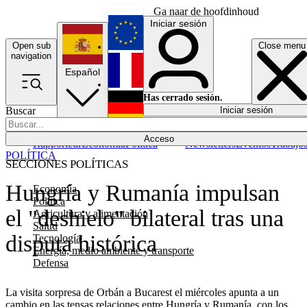
Ga naar de hoofdinhoud
Iniciar sesión
Open sub
Close menu
English
navigation
Español
Français
Has cerrado sesión.
Buscar
Iniciar sesión
Modo oscuro
Deutsch
Acceso
Rapporteur
Economía
Política
Newsletters
Eventos
Trabajo
POLÍTICA
SECCIONES POLÍTICAS
Hungría y Rumanía impulsan
Economía
Política
el "deshielo" bilateral tras una
Agricultura y alimentación
Salud
disputa histórica
Tecnología
Energía, medio ambiente y transporte
Defensa
La visita sorpresa de Orbán a Bucarest el miércoles apunta a un
cambio en las tensas relaciones entre Hungría y Rumanía, con los