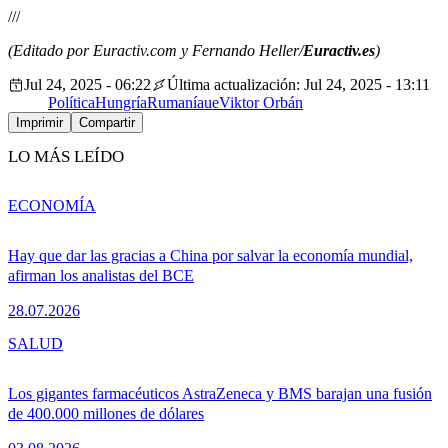
///
(Editado por Euractiv.com y Fernando Heller/
Euractiv.es
)
Jul 24, 2025 - 06:22
Última actualización: Jul 24, 2025 - 13:11
Política
Hungría
Rumanía
ue
Viktor Orbán
Imprimir
Compartir
LO MÁS LEÍDO
ECONOMÍA
Hay que dar las gracias a China por salvar la economía mundial,
afirman los analistas del BCE
28.07.2026
SALUD
Los gigantes farmacéuticos AstraZeneca y BMS barajan una fusión
de 400.000 millones de dólares