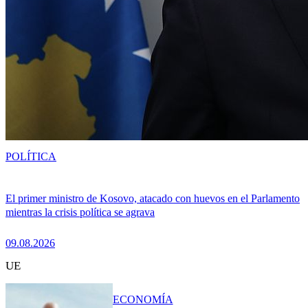
POLÍTICA
El primer ministro de Kosovo, atacado con huevos en el Parlamento
mientras la crisis política se agrava
09.08.2026
UE
ECONOMÍA