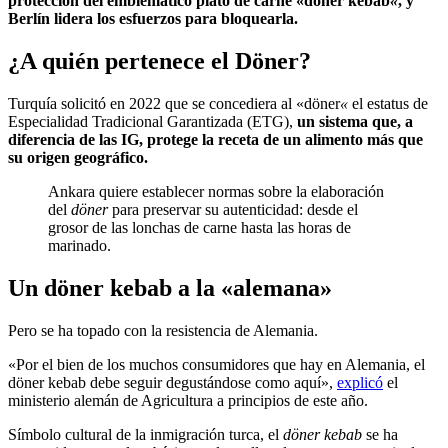
protección del emblemático plato de carne «döner kebab
«
, y
Berlín lidera los esfuerzos para bloquearla.
¿A quién pertenece el Döner?
Turquía solicitó en 2022 que se concediera al «döner
«
el estatus de
Especialidad Tradicional Garantizada (ETG),
un sistema que, a
diferencia de las IG, protege la receta de un alimento más que
su origen geográfico.
Ankara quiere establecer normas sobre la elaboración
del
döner
para preservar su autenticidad: desde el
grosor de las lonchas de carne hasta las horas de
marinado.
Un döner kebab a la «alemana»
Pero se ha topado con la resistencia de Alemania.
«Por el bien de los muchos consumidores que hay en Alemania, el
döner kebab debe seguir degustándose como aquí»,
explicó
el
ministerio alemán de Agricultura a principios de este año.
Símbolo cultural de la inmigración turca, el
döner kebab
se ha