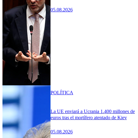
05.08.2026
POLÍTICA
La UE enviará a Ucrania 1.400 millones de
euros tras el mortífero atentado de Kiev
05.08.2026