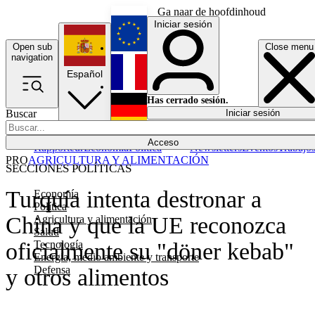
Ga naar de hoofdinhoud
Iniciar sesión
Open sub
Close menu
English
navigation
Español
Français
Has cerrado sesión.
Buscar
Iniciar sesión
Modo oscuro
Deutsch
Acceso
Rapporteur
Economía
Política
Newsletters
Eventos
Trabajo
PRO
AGRICULTURA Y ALIMENTACIÓN
SECCIONES POLÍTICAS
Turquía intenta destronar a
Economía
Política
China y que la UE reconozca
Agricultura y alimentación
Salud
Tecnología
oficialmente su "döner kebab"
Energía, medio ambiente y transporte
Defensa
y otros alimentos