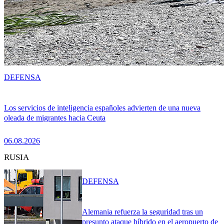
DEFENSA
Los servicios de inteligencia españoles advierten de una nueva
oleada de migrantes hacia Ceuta
06.08.2026
RUSIA
DEFENSA
Alemania refuerza la seguridad tras un
presunto ataque híbrido en el aeropuerto de