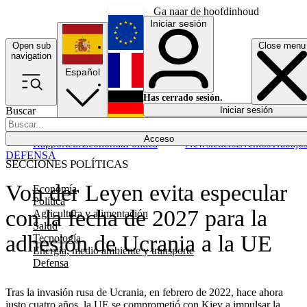
Ga naar de hoofdinhoud
Iniciar sesión
Open sub
Close menu
English
navigation
Español
Français
Has cerrado sesión.
Buscar
Iniciar sesión
Modo oscuro
Deutsch
Acceso
Rapporteur
Economía
Política
Newsletters
Eventos
Trabajo
DEFENSA
SECCIONES POLÍTICAS
Von der Leyen evita especular
Economía
Política
con la fecha de 2027 para la
Agricultura y alimentación
Salud
adhesión de Ucrania a la UE
Tecnología
Energía, medio ambiente y transporte
Defensa
Tras la invasión rusa de Ucrania, en febrero de 2022, hace ahora
justo cuatro años, la UE se comprometió con Kiev a impulsar la