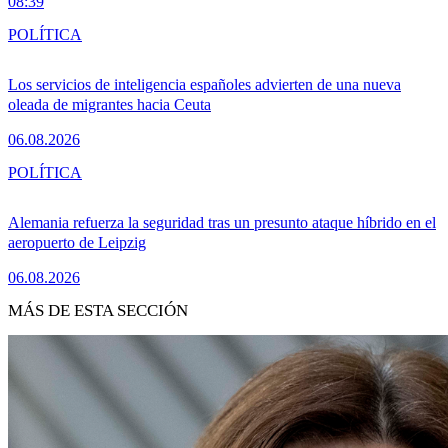
08:39
POLÍTICA
Los servicios de inteligencia españoles advierten de una nueva
oleada de migrantes hacia Ceuta
06.08.2026
POLÍTICA
Alemania refuerza la seguridad tras un presunto ataque híbrido en el
aeropuerto de Leipzig
06.08.2026
MÁS DE ESTA SECCIÓN