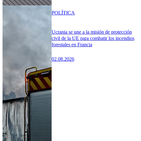
POLÍTICA
Ucrania se une a la misión de protección
civil de la UE para combatir los incendios
forestales en Francia
02.08.2026