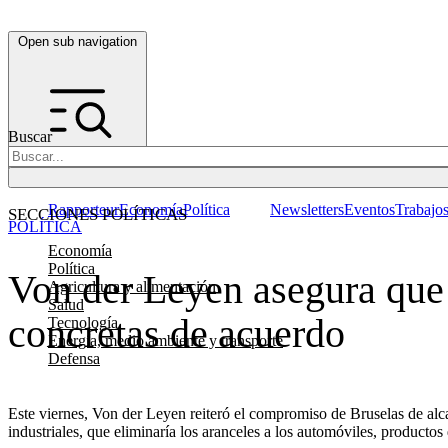
Open sub navigation
Buscar
Rapporteur
Economía
Política
Newsletters
Eventos
Trabajo
SECCIONES POLÍTICAS
POLÍTICA
Economía
Política
Von der Leyen asegura que 
Agricultura y alimentación
Salud
concretas de acuerdo
Tecnología
Energía, medio ambiente y transporte
Defensa
Este viernes, Von der Leyen reiteró el compromiso de Bruselas de al
industriales, que eliminaría los aranceles a los automóviles, producto