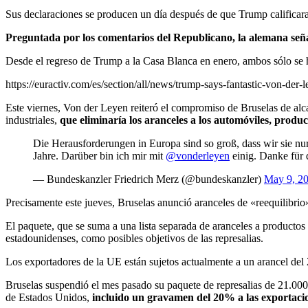
Sus declaraciones se producen un día después de que Trump calificara
Preguntada por los comentarios del Republicano, la alemana seña
Desde el regreso de Trump a la Casa Blanca en enero, ambos sólo se h
https://euractiv.com/es/section/all/news/trump-says-fantastic-von-der-l
Este viernes, Von der Leyen reiteró el compromiso de Bruselas de al
industriales,
que eliminaría los aranceles a los automóviles, produ
Die Herausforderungen in Europa sind so groß, dass wir sie nu
Jahre. Darüber bin ich mir mit
@vonderleyen
einig. Danke für
— Bundeskanzler Friedrich Merz (@bundeskanzler)
May 9, 2
Precisamente este jueves, Bruselas anunció aranceles de «reequilibrio
El paquete, que se suma a una lista separada de aranceles a producto
estadounidenses, como posibles objetivos de las represalias.
Los exportadores de la UE están sujetos actualmente a un arancel del
Bruselas suspendió el mes pasado su paquete de represalias de 21.000
de Estados Unidos,
incluido un gravamen del 20% a las exportaci