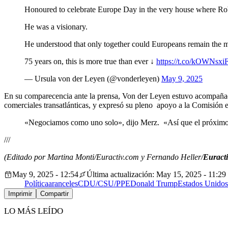
Honoured to celebrate Europe Day in the very house where R
He was a visionary.
He understood that only together could Europeans remain the ma
75 years on, this is more true than ever ↓
https://t.co/kOWNsx
— Ursula von der Leyen (@vonderleyen)
May 9, 2025
En su comparecencia ante la prensa, Von der Leyen estuvo acompañada 
comerciales transatlánticas, y expresó su pleno apoyo a la Comisión en
«Negociamos como uno solo», dijo Merz. «Así que el próximo 
///
(Editado por Martina Monti/Euractiv.com y Fernando Heller/
Euracti
May 9, 2025 - 12:54
Última actualización: May 15, 2025 - 11:29
Política
aranceles
CDU/CSU/PPE
Donald Trump
Estados Unidos
Imprimir
Compartir
LO MÁS LEÍDO