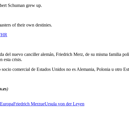
obert Schuman grew up.
sters of their own destinies.
iFHR
del nuevo canciller alemán, Friedrich Merz, de su misma familia polít
 esta crisis.
socio comercial de Estados Unidos no es Alemania, Polonia u otro Es
v.es
)
Europa
Friedrich Merz
ue
Ursula von der Leyen