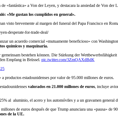
 de «fantástica» a Von der Leyen, y destacara la ansiedad de Von der L
ló: «Me gustan los cumplidos en general».
an visto brevemente al margen del funeral del Papa Francisco en Roma,
eyen-desperate-for-trade-deal/
canzar un acuerdo comercial «mutuamente beneficioso» con Washington, 
ctos químicos y maquinaria.
r gemeinsam bestehen können. Die Stärkung der Wettbewerbsfähigkeit der
 den Empfang in Brüssel.
pic.twitter.com/3ZmQAXdBdK
025
» a productos estadounidenses por valor de 95.000 millones de euros.
s estadounidenses
valorados en 21.000 millones de euros
, incluye avio
 25% al aluminio, el acero y los automóviles y a un gravamen general d
 millones de euros después de que Trump anunciara una «pausa» de 90 d
ones de la UE.