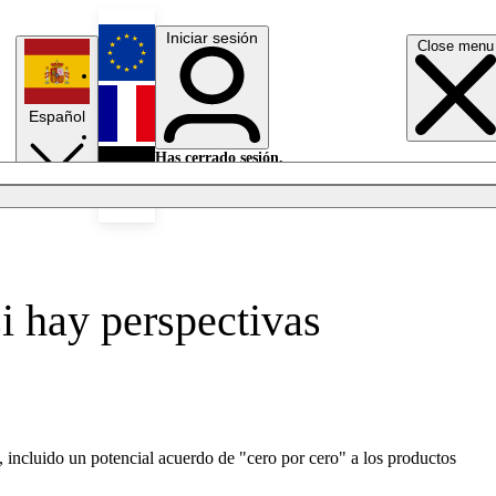
Iniciar sesión
Close menu
English
Español
Français
Has cerrado sesión.
Iniciar sesión
Modo oscuro
Deutsch
i hay perspectivas
incluido un potencial acuerdo de "cero por cero" a los productos