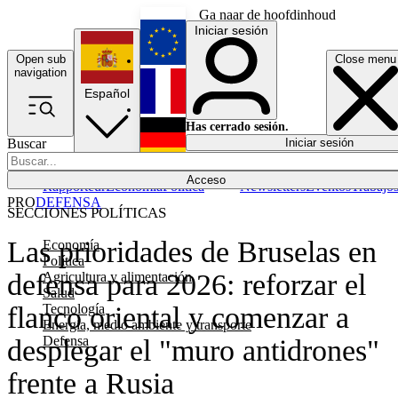
Ga naar de hoofdinhoud
Iniciar sesión
Open sub
Close menu
English
navigation
Español
Français
Has cerrado sesión.
Buscar
Iniciar sesión
Modo oscuro
Deutsch
Acceso
Rapporteur
Economía
Política
Newsletters
Eventos
Trabajo
PRO
DEFENSA
SECCIONES POLÍTICAS
Las prioridades de Bruselas en
Economía
Política
defensa para 2026: reforzar el
Agricultura y alimentación
Salud
Tecnología
flanco oriental y comenzar a
Energía, medio ambiente y transporte
Defensa
desplegar el "muro antidrones"
frente a Rusia