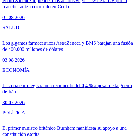
Pedro Sánchez reprende a los aliados «egoístas» de la UE por la
reacción ante lo ocurrido en Ceuta
01.08.2026
SALUD
Los gigantes farmacéuticos AstraZeneca y BMS barajan una fusión
de 400.000 millones de dólares
03.08.2026
ECONOMÍA
La zona euro registra un crecimiento del 0,4 % a pesar de la guerra
de Irán
30.07.2026
POLÍTICA
El primer ministro británico Burnham manifiesta su apoyo a una
constitución escrita