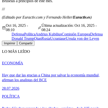
Bruselas a principios de este mes.
///
(Editado por Euractiv.com y Fernando Heller/
Euractiv.es
)
Oct 16, 2025 -
Última actualización: Oct 16, 2025 -
08:10
08:24
Defensa
Política
Andrius Kubilius
Comisión Europea
Defensa
Donald Trump
Otan
Rusia
Ucrania
ue
Ursula von der Leyen
Imprimir
Compartir
LO MÁS LEÍDO
ECONOMÍA
Hay que dar las gracias a China por salvar la economía mundial,
afirman los analistas del BCE
28.07.2026
POLÍTICA