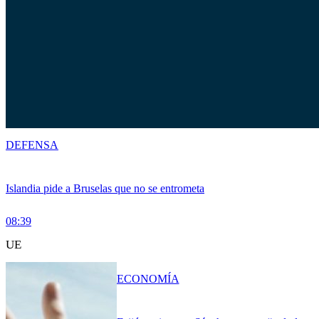
DEFENSA
Islandia pide a Bruselas que no se entrometa
08:39
UE
ECONOMÍA