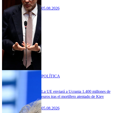
05.08.2026
POLÍTICA
La UE enviará a Ucrania 1.400 millones de
euros tras el mortífero atentado de Kiev
05.08.2026