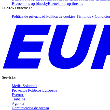
Bezoek ons op bluesky
Bezoek ons op threads
©
2026
Euractiv ES
Política de privacidad
Política de cookies
Términos y Condicion
Servicios
Media Solutions
Proyectos Políticos Europeos
Eventos
Trabajos
Agenda
Comunicados de prensa