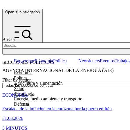
Open sub navigation
Buscar
Rapporteur
Economía
Política
Newsletters
Eventos
Trabajo
SECCIONES POLÍTICAS
AGENCIA INTERNACIONAL DE LA ENERGÍA (AIE)
Economía
Política
Filter by section
Agricultura y alimentación
Salud
Tecnología
ECONOMÍA
Energía, medio ambiente y transporte
Defensa
Escalada de la inflación en la eurozona por la guerra en Irán
31.03.2026
3 MINUTOS