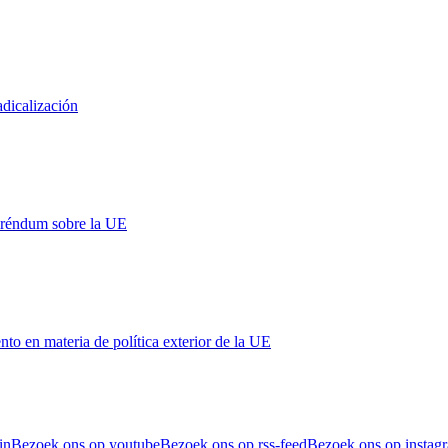
adicalización
eréndum sobre la UE
 en materia de política exterior de la UE
in
Bezoek ons op youtube
Bezoek ons op rss-feed
Bezoek ons op instag