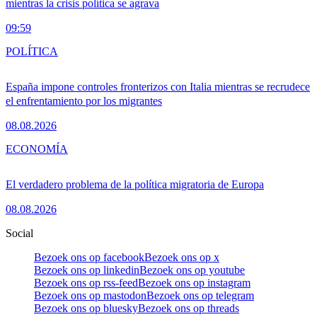
mientras la crisis política se agrava
09:59
POLÍTICA
España impone controles fronterizos con Italia mientras se recrudece
el enfrentamiento por los migrantes
08.08.2026
ECONOMÍA
El verdadero problema de la política migratoria de Europa
08.08.2026
Social
Bezoek ons op facebook
Bezoek ons op x
Bezoek ons op linkedin
Bezoek ons op youtube
Bezoek ons op rss-feed
Bezoek ons op instagram
Bezoek ons op mastodon
Bezoek ons op telegram
Bezoek ons op bluesky
Bezoek ons op threads