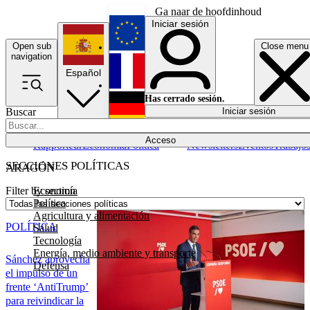
Ga naar de hoofdinhoud
Iniciar sesión
Open sub
Close menu
English
navigation
Español
Français
Has cerrado sesión.
Buscar
Iniciar sesión
Modo oscuro
Deutsch
Acceso
Rapporteur
Economía
Política
Newsletters
Eventos
Trabajo
SECCIONES POLÍTICAS
ARAGÓN
Economía
Filter by section
Política
Agricultura y alimentación
POLÍTICA
Salud
Tecnología
Energía, medio ambiente y transporte
Sánchez aprovecha
Defensa
el impulso de un
frente ‘AntiTrump’
para reivindicar la