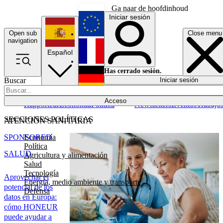
Ga naar de hoofdinhoud
Iniciar sesión
Open sub
Close menu
English
navigation
Español
Français
Has cerrado sesión.
Buscar
Iniciar sesión
Modo oscuro
Deutsch
Acceso
Rapporteur
Economía
Política
Newsletters
Eventos
Trabajo
SECCIONES POLÍTICAS
ATENCIÓN SANITARIA
Economía
SPONSORED
Política
SALUD
Agricultura y alimentación
Salud
Tecnología
Aprovechar el
Energía, medio ambiente y transporte
potencial de los
Defensa
datos en Europa:
cómo HONEUR
puede ayudar a