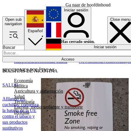
Ga naar de hoofdinhoud
Iniciar sesión
Open sub
Close menu
English
navigation
Español
Français
Has cerrado sesión.
Buscar
Iniciar sesión
Modo oscuro
Deutsch
Acceso
Rapporteur
Economía
Política
Newsletters
Eventos
Trabajo
SECCIONES POLÍTICAS
BOLSITAS DE NICOTINA
Economía
SALUD
Política
Agricultura y alimentación
Salud
Afilando los
Tecnología
cuchillos: comienza
Energía, medio ambiente y transporte
la batalla de la UE
Defensa
contra el tabaco y
sus productos
sustitutivos