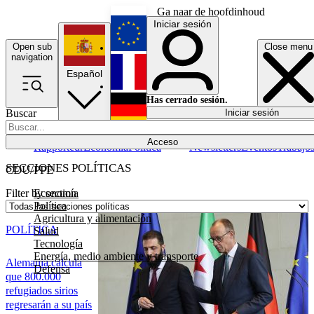
Ga naar de hoofdinhoud
Iniciar sesión
Open sub
Close menu
English
navigation
Español
Français
Has cerrado sesión.
Buscar
Iniciar sesión
Modo oscuro
Deutsch
Acceso
Rapporteur
Economía
Política
Newsletters
Eventos
Trabajo
SECCIONES POLÍTICAS
CDU/PPE
Economía
Filter by section
Política
Agricultura y alimentación
POLÍTICA
Salud
Tecnología
Energía, medio ambiente y transporte
Alemania calcula
Defensa
que 800.000
refugiados sirios
regresarán a su país