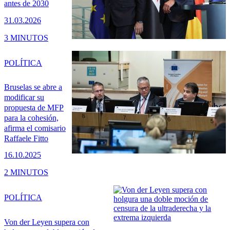
antes de 2030
31.03.2026
3 MINUTOS
POLÍTICA
Bruselas se abre a
modificar su
propuesta de MFP
para la cohesión,
afirma el comisario
Raffaele Fitto
16.10.2025
2 MINUTOS
POLÍTICA
Von der Leyen supera con