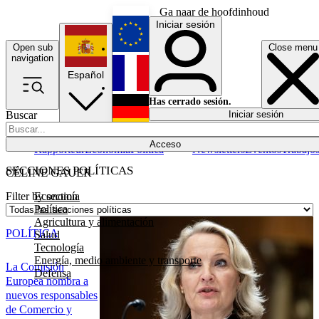
Ga naar de hoofdinhoud
Iniciar sesión
Open sub
Close menu
English
navigation
Español
Français
Has cerrado sesión.
Buscar
Iniciar sesión
Modo oscuro
Deutsch
Acceso
Rapporteur
Economía
Política
Newsletters
Eventos
Trabajo
SECCIONES POLÍTICAS
CÉLINE GAUER
Economía
Filter by section
Política
Agricultura y alimentación
POLÍTICA
Salud
Tecnología
Energía, medio ambiente y transporte
La Comisión
Defensa
Europea nombra a
nuevos responsables
de Comercio y