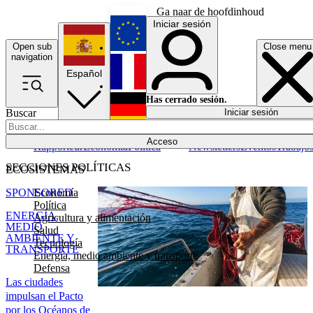
Ga naar de hoofdinhoud
Iniciar sesión
Open sub
Close menu
English
navigation
Español
Français
Has cerrado sesión.
Buscar
Iniciar sesión
Modo oscuro
Deutsch
Acceso
Rapporteur
Economía
Política
Newsletters
Eventos
Trabajo
SECCIONES POLÍTICAS
ECOSISTEMAS
Economía
SPONSORED
Política
ENERGÍA,
Agricultura y alimentación
MEDIO
Salud
AMBIENTE Y
Tecnología
TRANSPORTE
Energía, medio ambiente y transporte
Defensa
Las ciudades
impulsan el Pacto
por los Océanos de