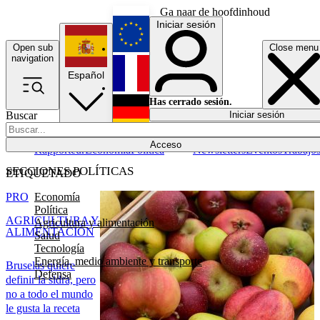
Ga naar de hoofdinhoud
Iniciar sesión
Open sub
Close menu
English
navigation
Español
Français
Has cerrado sesión.
Buscar
Iniciar sesión
Modo oscuro
Deutsch
Acceso
Rapporteur
Economía
Política
Newsletters
Eventos
Trabajo
SECCIONES POLÍTICAS
ETIQUETADO
Economía
PRO
Política
AGRICULTURA Y
Agricultura y alimentación
ALIMENTACIÓN
Salud
Tecnología
Energía, medio ambiente y transporte
Bruselas quiere
Defensa
definir la sidra, pero
no a todo el mundo
le gusta la receta