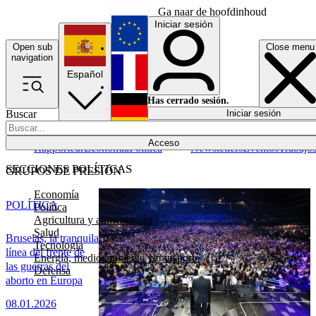
Ga naar de hoofdinhoud
Iniciar sesión
Open sub
Close menu
English
navigation
Español
Français
Has cerrado sesión.
Buscar
Iniciar sesión
Modo oscuro
Deutsch
Acceso
Rapporteur
Economía
Política
Newsletters
Eventos
Trabajo
SECCIONES POLÍTICAS
GRUPOS DE PRESIÓN
Economía
POLÍTICA
Política
Agricultura y alimentación
Salud
Bruselas, la tranquila
Tecnología
línea del frente de
Energía, medio ambiente y transporte
las guerras del
Defensa
aborto en Europa
08.01.2026