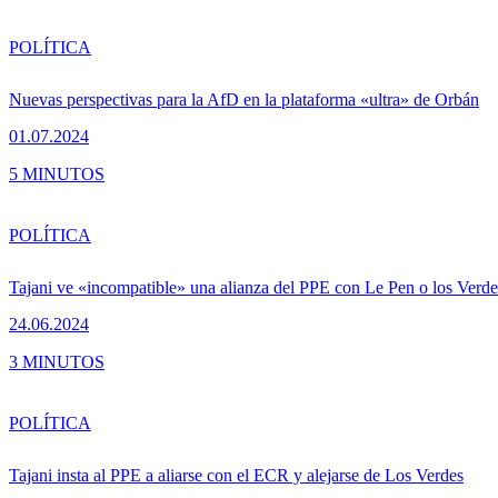
POLÍTICA
Nuevas perspectivas para la AfD en la plataforma «ultra» de Orbán
01.07.2024
5 MINUTOS
POLÍTICA
Tajani ve «incompatible» una alianza del PPE con Le Pen o los Verde
24.06.2024
3 MINUTOS
POLÍTICA
Tajani insta al PPE a aliarse con el ECR y alejarse de Los Verdes