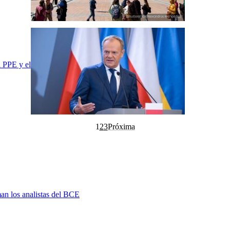
l PPE y el
1
2
3
Próxima
man los analistas del BCE