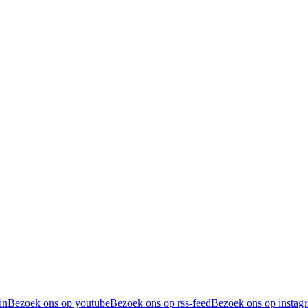
in
Bezoek ons op youtube
Bezoek ons op rss-feed
Bezoek ons op instag