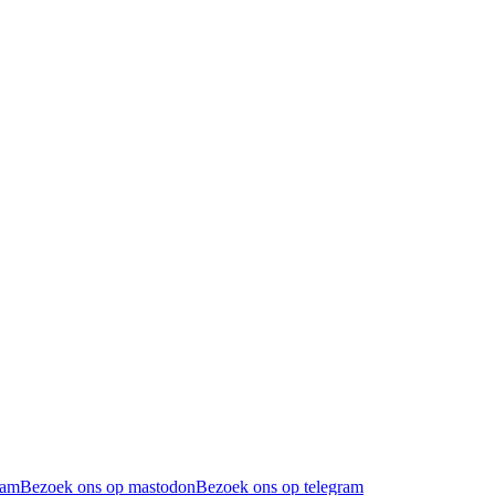
ram
Bezoek ons op mastodon
Bezoek ons op telegram