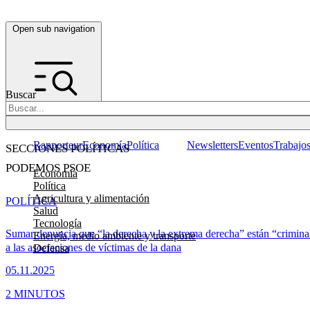
Open sub navigation
Buscar
Rapporteur
Economía
Política
Newsletters
Eventos
Trabajo
SECCIONES POLÍTICAS
PODEMOS PSOE
Economía
Política
Agricultura y alimentación
POLÍTICA
Salud
Tecnología
Sumar denuncia que “la derecha y la extrema derecha” están “crimina
Energía, medio ambiente y transporte
a las asociaciones de víctimas de la dana
Defensa
05.11.2025
2 MINUTOS