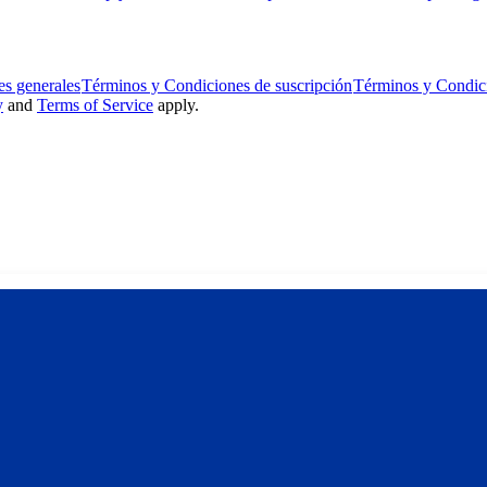
s generales
Términos y Condiciones de suscripción
Términos y Condic
y
and
Terms of Service
apply.