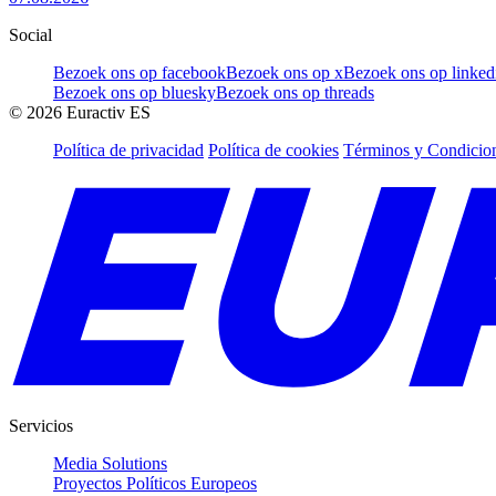
Social
Bezoek ons op facebook
Bezoek ons op x
Bezoek ons op linked
Bezoek ons op bluesky
Bezoek ons op threads
©
2026
Euractiv ES
Política de privacidad
Política de cookies
Términos y Condicion
Servicios
Media Solutions
Proyectos Políticos Europeos