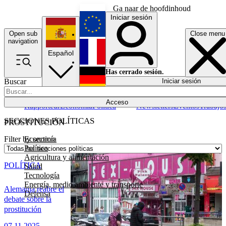
Ga naar de hoofdinhoud
Iniciar sesión
Open sub
Close menu
English
navigation
Español
Français
Has cerrado sesión.
Buscar
Iniciar sesión
Modo oscuro
Deutsch
Acceso
Rapporteur
Economía
Política
Newsletters
Eventos
Trabajo
SECCIONES POLÍTICAS
PROSTITUCIÓN
Economía
Filter by section
Política
Agricultura y alimentación
POLÍTICA
Salud
Tecnología
Energía, medio ambiente y transporte
Alemania reabre el
Defensa
debate sobre la
prostitución
07.11.2025