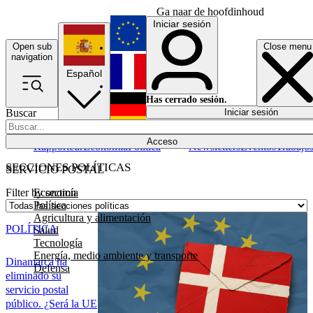
Ga naar de hoofdinhoud
Iniciar sesión
Open sub
Close menu
English
navigation
Español
Français
Has cerrado sesión.
Buscar
Iniciar sesión
Modo oscuro
Deutsch
Acceso
Rapporteur
Economía
Política
Newsletters
Eventos
Trabajo
SECCIONES POLÍTICAS
SERVICIO POSTAL
Economía
Filter by section
Política
Agricultura y alimentación
POLÍTICA
Salud
Tecnología
Energía, medio ambiente y transporte
Dinamarca ha
Defensa
eliminado su
servicio postal
público. ¿Será la UE