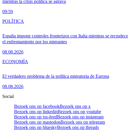
mientras la crisis política se agrava
09:59
POLÍTICA
España impone controles fronterizos con Italia mientras se recrudece
el enfrentamiento por los migrantes
08.08.2026
ECONOMÍA
El verdadero problema de la política migratoria de Europa
08.08.2026
Social
Bezoek ons op facebook
Bezoek ons op x
Bezoek ons op linkedin
Bezoek ons op youtube
Bezoek ons op rss-feed
Bezoek ons op instagram
Bezoek ons op mastodon
Bezoek ons op telegram
Bezoek ons op bluesky
Bezoek ons op threads