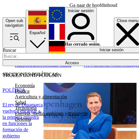
Ga naar de hoofdinhoud
Iniciar sesión
Open sub
Close menu
English
navigation
Español
Français
Has cerrado sesión.
Buscar
Iniciar sesión
Modo oscuro
Deutsch
Acceso
Rapporteur
Economía
Política
Newsletters
Eventos
Trabajo
SECCIONES POLÍTICAS
TROELS LUND POULSEN
Economía
POLÍTICA
Política
Agricultura y alimentación
Salud
El rey de Dinamarca
Tecnología
vuelve a encargar a
Energía, medio ambiente y transporte
la primera ministra
Defensa
en funciones la
formación de
gobierno