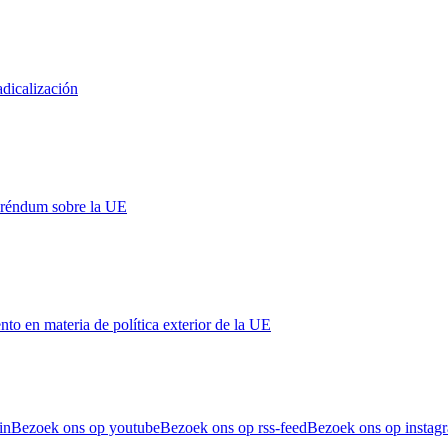
adicalización
eréndum sobre la UE
 en materia de política exterior de la UE
in
Bezoek ons op youtube
Bezoek ons op rss-feed
Bezoek ons op instag