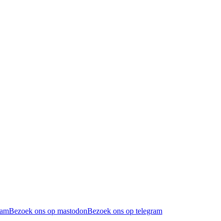
ram
Bezoek ons op mastodon
Bezoek ons op telegram