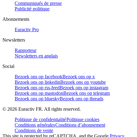
Communiqués de presse
Publicité politique
Abonnements
Euractiv Pro
Newsletters
Rapporteur
Newsletters en anglais
Social
Bezoek ons op facebook
Bezoek ons op x
Bezoek ons op linkedin
Bezoek ons op youtube
Bezoek ons op rss-feed
Bezoek ons op instagram
Bezoek ons op mastodon
Bezoek ons op telegram
Bezoek ons op bluesky
Bezoek ons op threads
©
2026
Euractiv FR. All rights reserved.
Politique de confidentialité
Politique cookies
Conditions générales
Conditions d’abonnement
Conditions de vente
This site is protected by reCAPTCHA, and the Google
Privacy