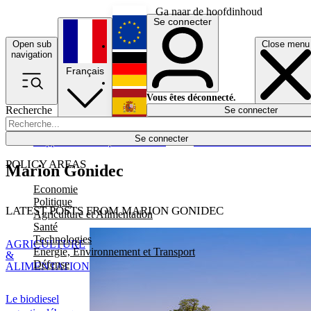
Ga naar de hoofdinhoud
Se connecter
Open sub
Close menu
English
navigation
Français
Deutsch
Vous êtes déconnecté.
Recherche
Se connecter
Español
Lumières éteintes
Se connecter
Rapporteur
Politique
Économie
Newsletters
Evénements
Em
POLICY AREAS
Marion Gonidec
Economie
Politique
LATEST POSTS FROM MARION GONIDEC
Agriculture et Alimentation
Santé
Technologies
AGRICULTURE
Energie, Environnement et Transport
&
Défense
ALIMENTATION
Le biodiesel