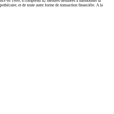
Lancé en 1999, il comprend 42 mesures destinées à harmoniser la
othécaire, et de toute autre forme de transaction financière. A la