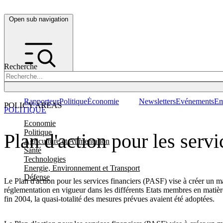
Open sub navigation
Recherche
Rapporteur
Politique
Économie
Newsletters
Evénements
Em
POLICY AREAS
POLITIQUE
Economie
Politique
Plan d'action pour les servi
Agriculture et Alimentation
Santé
Technologies
Energie, Environnement et Transport
Défense
Le Plan d'action pour les services financiers (PASF) vise à créer un 
réglementation en vigueur dans les différents Etats membres en matière 
fin 2004, la quasi-totalité des mesures prévues avaient été adoptées.