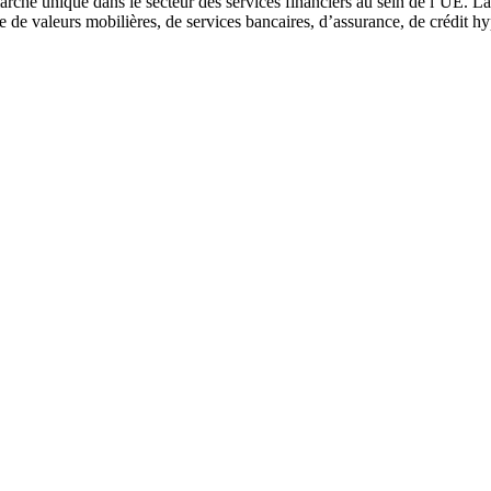
marché unique dans le secteur des services financiers au sein de l’UE. 
de valeurs mobilières, de services bancaires, d’assurance, de crédit hyp