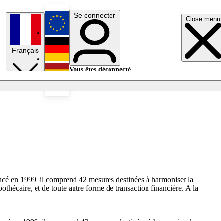
Se connecter
Close menu
English
Français
Deutsch
Vous êtes déconnecté.
Se connecter
Español
Lumières éteintes
Lancé en 1999, il comprend 42 mesures destinées à harmoniser la
othécaire, et de toute autre forme de transaction financière. A la