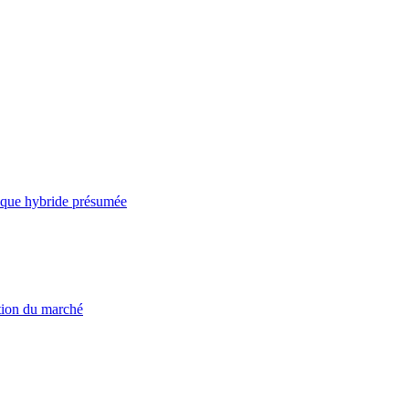
taque hybride présumée
ation du marché