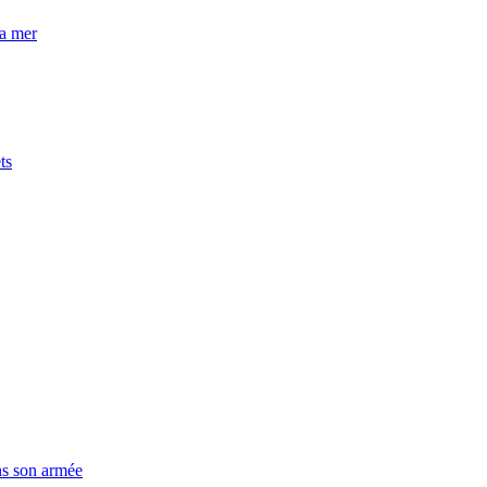
la mer
ts
ns son armée