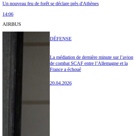
Un nouveau feu de forêt se déclare près d'Athènes
14:06
AIRBUS
DÉFENSE
La médiation de dernière minute sur l’avion
de combat SCAF entre l’Allemagne et la
France a échoué
20.04.2026