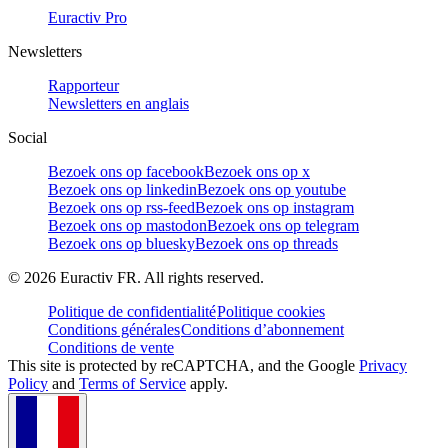
Euractiv Pro
Newsletters
Rapporteur
Newsletters en anglais
Social
Bezoek ons op facebook
Bezoek ons op x
Bezoek ons op linkedin
Bezoek ons op youtube
Bezoek ons op rss-feed
Bezoek ons op instagram
Bezoek ons op mastodon
Bezoek ons op telegram
Bezoek ons op bluesky
Bezoek ons op threads
©
2026
Euractiv FR. All rights reserved.
Politique de confidentialité
Politique cookies
Conditions générales
Conditions d’abonnement
Conditions de vente
This site is protected by reCAPTCHA, and the Google
Privacy
Policy
and
Terms of Service
apply.