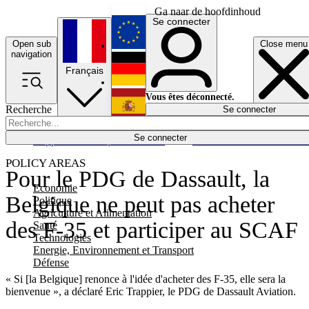
Ga naar de hoofdinhoud
Se connecter
Open sub
Close menu
English
navigation
Français
Deutsch
Vous êtes déconnecté.
Recherche
Se connecter
Español
Lumières éteintes
Se connecter
Rapporteur
Politique
Économie
Newsletters
Evénements
Em
POLICY AREAS
Pour le PDG de Dassault, la
Economie
Belgique ne peut pas acheter
Politique
Agriculture et Alimentation
des F-35 et participer au SCAF
Santé
Technologies
Energie, Environnement et Transport
Défense
« Si [la Belgique] renonce à l'idée d'acheter des F-35, elle sera la
bienvenue », a déclaré Eric Trappier, le PDG de Dassault Aviation.