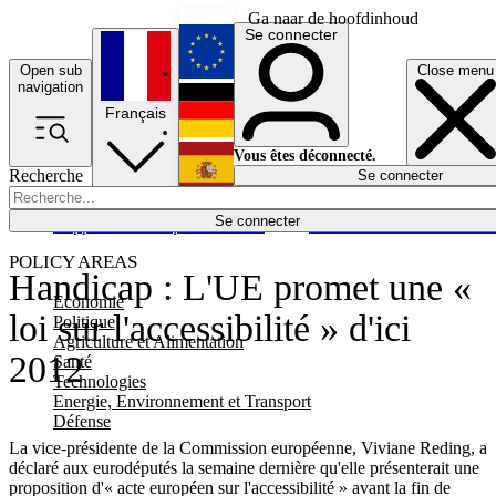
Ga naar de hoofdinhoud
Se connecter
Open sub
Close menu
English
navigation
Français
Deutsch
Vous êtes déconnecté.
Recherche
Se connecter
Español
Lumières éteintes
Se connecter
Rapporteur
Politique
Économie
Newsletters
Evénements
Em
POLICY AREAS
Handicap : L'UE promet une «
Economie
loi sur l'accessibilité » d'ici
Politique
Agriculture et Alimentation
2012
Santé
Technologies
Energie, Environnement et Transport
Défense
La vice-présidente de la Commission européenne, Viviane Reding, a
déclaré aux eurodéputés la semaine dernière qu'elle présenterait une
proposition d'« acte européen sur l'accessibilité » avant la fin de