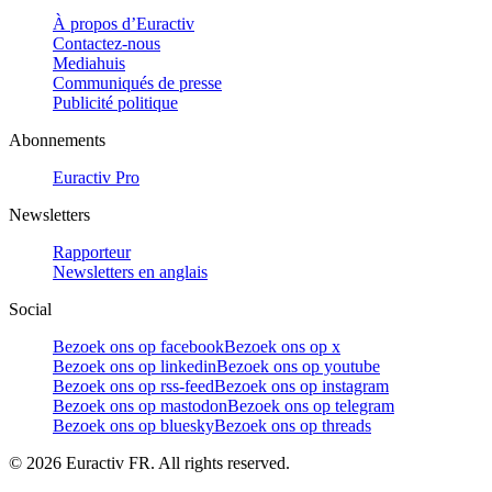
À propos d’Euractiv
Contactez-nous
Mediahuis
Communiqués de presse
Publicité politique
Abonnements
Euractiv Pro
Newsletters
Rapporteur
Newsletters en anglais
Social
Bezoek ons op facebook
Bezoek ons op x
Bezoek ons op linkedin
Bezoek ons op youtube
Bezoek ons op rss-feed
Bezoek ons op instagram
Bezoek ons op mastodon
Bezoek ons op telegram
Bezoek ons op bluesky
Bezoek ons op threads
©
2026
Euractiv FR. All rights reserved.