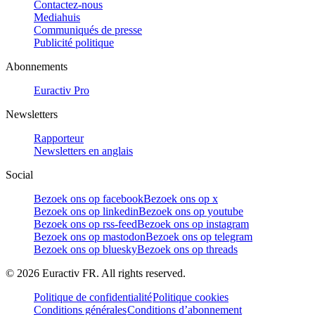
Contactez-nous
Mediahuis
Communiqués de presse
Publicité politique
Abonnements
Euractiv Pro
Newsletters
Rapporteur
Newsletters en anglais
Social
Bezoek ons op facebook
Bezoek ons op x
Bezoek ons op linkedin
Bezoek ons op youtube
Bezoek ons op rss-feed
Bezoek ons op instagram
Bezoek ons op mastodon
Bezoek ons op telegram
Bezoek ons op bluesky
Bezoek ons op threads
©
2026
Euractiv FR. All rights reserved.
Politique de confidentialité
Politique cookies
Conditions générales
Conditions d’abonnement