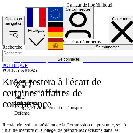
Ga naar de hoofdinhoud
Se connecter
Open sub
Close menu
English
navigation
Français
Deutsch
Vous êtes déconnecté.
Recherche
Se connecter
Español
Lumières éteintes
Se connecter
Rapporteur
Politique
Économie
Newsletters
Evénements
Em
POLITIQUE
POLICY AREAS
Kroes restera à l'écart de
Economie
Politique
certaines affaires de
Agriculture et Alimentation
Santé
concurrence
Technologies
Energie, Environnement et Transport
Défense
Il reviendra soit au président de la Commission en personne, soit à
un autre membre du Collège, de prendre les décisions dans les