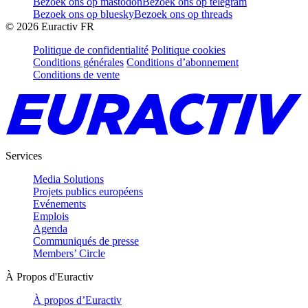
Bezoek ons op mastodon
Bezoek ons op telegram
Bezoek ons op bluesky
Bezoek ons op threads
©
2026
Euractiv FR
Politique de confidentialité
Politique cookies
Conditions générales
Conditions d’abonnement
Conditions de vente
Services
Media Solutions
Projets publics européens
Evénements
Emplois
Agenda
Communiqués de presse
Members’ Circle
À Propos d'Euractiv
À propos d’Euractiv