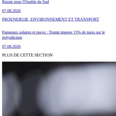
Russie pour l'Ossétie du Sud
07.08.2026
PRO
ENERGIE, ENVIRONNEMENT ET TRANSPORT
Panneaux solaires et puces : Trump impose 15% de taxes sur le
polysilicium
07.08.2026
PLUS DE CETTE SECTION