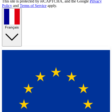
This site is protected by reCAPTCHA, and the Google
Privacy
Policy
and
Terms of Service
apply.
Français