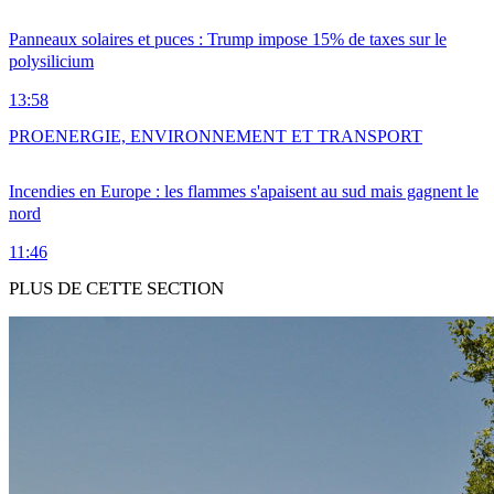
Panneaux solaires et puces : Trump impose 15% de taxes sur le
polysilicium
13:58
PRO
ENERGIE, ENVIRONNEMENT ET TRANSPORT
Incendies en Europe : les flammes s'apaisent au sud mais gagnent le
nord
11:46
PLUS DE CETTE SECTION