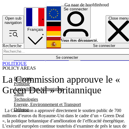
Ga naar de hoofdinhoud
Se connecter
Open sub
Close menu
English
navigation
Français
Deutsch
Vous êtes déconnecté.
Recherche
Se connecter
Español
Lumières éteintes
Se connecter
Rapporteur
Politique
Économie
Newsletters
Evénements
Em
POLITIQUE
POLICY AREAS
La Commission approuve le «
Economie
Politique
Green Deal » britannique
Agriculture et Alimentation
Santé
Technologies
Energie, Environnement et Transport
Défense
La Commission a approuvé directement le soutien public de 700
millions d’euros du Royaume-Uni dans le cadre d’un « Green Deal
», la politique britannique d’amélioration de l’efficacité énergétique.
L’exécutif européen continue toutefois d’examiner de près le taux de