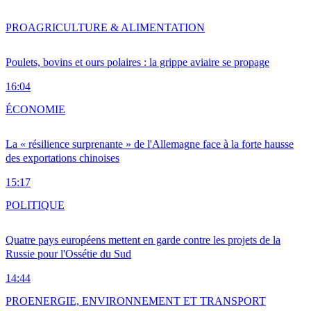
PRO
AGRICULTURE & ALIMENTATION
Poulets, bovins et ours polaires : la grippe aviaire se propage
16:04
ÉCONOMIE
La « résilience surprenante » de l'Allemagne face à la forte hausse
des exportations chinoises
15:17
POLITIQUE
Quatre pays européens mettent en garde contre les projets de la
Russie pour l'Ossétie du Sud
14:44
PRO
ENERGIE, ENVIRONNEMENT ET TRANSPORT