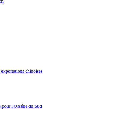
on
s exportations chinoises
e pour l'Ossétie du Sud