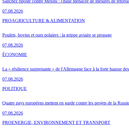
Sánchez riposte contre Meloni : l'Italie menacée de mesures de rétorsi
07.08.2026
PRO
AGRICULTURE & ALIMENTATION
Poulets, bovins et ours polaires : la grippe aviaire se propage
07.08.2026
ÉCONOMIE
La « résilience surprenante » de l'Allemagne face à la forte hausse de
07.08.2026
POLITIQUE
Quatre pays européens mettent en garde contre les projets de la Russi
07.08.2026
PRO
ENERGIE, ENVIRONNEMENT ET TRANSPORT