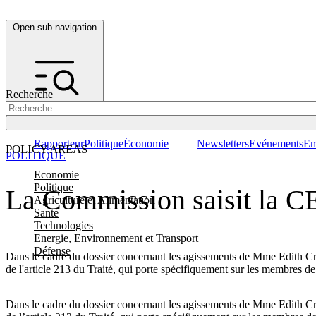
Open sub navigation
Recherche
Rapporteur
Politique
Économie
Newsletters
Evénements
Em
POLICY AREAS
POLITIQUE
Economie
Politique
La Commission saisit la CEJ
Agriculture et Alimentation
Santé
Technologies
Energie, Environnement et Transport
Défense
Dans le cadre du dossier concernant les agissements de Mme Edith Cres
de l'article 213 du Traité, qui porte spécifiquement sur les membres 
Dans le cadre du dossier concernant les agissements de Mme Edith Cres