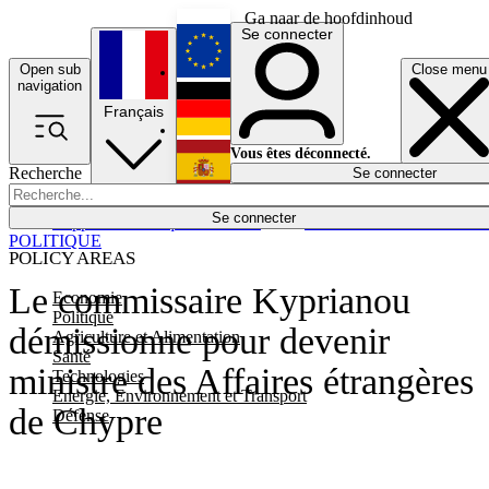
Ga naar de hoofdinhoud
Se connecter
Open sub
Close menu
English
navigation
Français
Deutsch
Vous êtes déconnecté.
Recherche
Se connecter
Español
Lumières éteintes
Se connecter
Rapporteur
Politique
Économie
Newsletters
Evénements
Em
POLITIQUE
POLICY AREAS
Le commissaire Kyprianou
Economie
Politique
démissionne pour devenir
Agriculture et Alimentation
Santé
ministre des Affaires étrangères
Technologies
Energie, Environnement et Transport
de Chypre
Défense