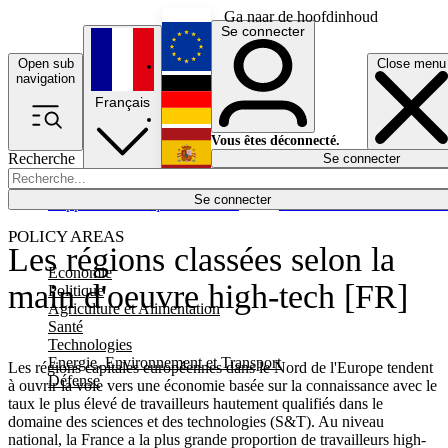
Ga naar de hoofdinhoud
Se connecter
Open sub
Close menu
English
navigation
Français
Deutsch
Vous êtes déconnecté.
Recherche
Se connecter
Español
Lumières éteintes
Se connecter
Rapporteur
Politique
Économie
Newsletters
Evénements
Em
POLICY AREAS
Les régions classées selon la
Economie
main d'oeuvre high-tech [FR]
Politique
Agriculture et Alimentation
Santé
Technologies
Energie, Environnement et Transport
Les régions capitales européennes dans le Nord de l'Europe tendent
Défense
à ouvrir la voie vers une économie basée sur la connaissance avec le
taux le plus élevé de travailleurs hautement qualifiés dans le
domaine des sciences et des technologies (S&T). Au niveau
national, la France a la plus grande proportion de travailleurs high-