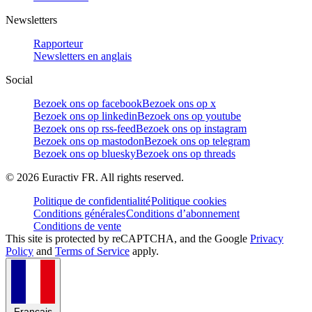
Newsletters
Rapporteur
Newsletters en anglais
Social
Bezoek ons op facebook
Bezoek ons op x
Bezoek ons op linkedin
Bezoek ons op youtube
Bezoek ons op rss-feed
Bezoek ons op instagram
Bezoek ons op mastodon
Bezoek ons op telegram
Bezoek ons op bluesky
Bezoek ons op threads
©
2026
Euractiv FR. All rights reserved.
Politique de confidentialité
Politique cookies
Conditions générales
Conditions d’abonnement
Conditions de vente
This site is protected by reCAPTCHA, and the Google
Privacy
Policy
and
Terms of Service
apply.
Français