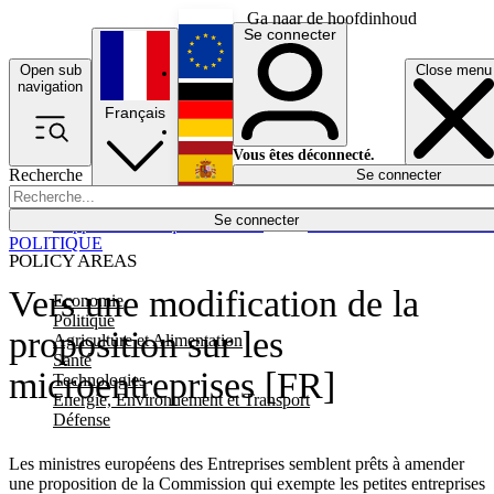
Ga naar de hoofdinhoud
Se connecter
Open sub
Close menu
English
navigation
Français
Deutsch
Vous êtes déconnecté.
Recherche
Se connecter
Español
Lumières éteintes
Se connecter
Rapporteur
Politique
Économie
Newsletters
Evénements
Em
POLITIQUE
POLICY AREAS
Vers une modification de la
Economie
Politique
proposition sur les
Agriculture et Alimentation
Santé
microentreprises [FR]
Technologies
Energie, Environnement et Transport
Défense
Les ministres européens des Entreprises semblent prêts à amender
une proposition de la Commission qui exempte les petites entreprises