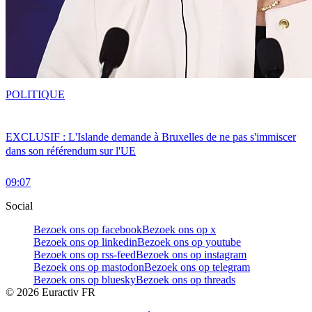
POLITIQUE
EXCLUSIF : L'Islande demande à Bruxelles de ne pas s'immiscer
dans son référendum sur l'UE
09:07
Social
Bezoek ons op facebook
Bezoek ons op x
Bezoek ons op linkedin
Bezoek ons op youtube
Bezoek ons op rss-feed
Bezoek ons op instagram
Bezoek ons op mastodon
Bezoek ons op telegram
Bezoek ons op bluesky
Bezoek ons op threads
©
2026
Euractiv FR