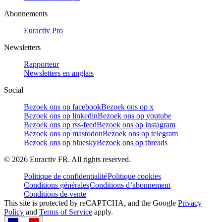
Abonnements
Euractiv Pro
Newsletters
Rapporteur
Newsletters en anglais
Social
Bezoek ons op facebook
Bezoek ons op x
Bezoek ons op linkedin
Bezoek ons op youtube
Bezoek ons op rss-feed
Bezoek ons op instagram
Bezoek ons op mastodon
Bezoek ons op telegram
Bezoek ons op bluesky
Bezoek ons op threads
©
2026
Euractiv FR. All rights reserved.
Politique de confidentialité
Politique cookies
Conditions générales
Conditions d’abonnement
Conditions de vente
This site is protected by reCAPTCHA, and the Google
Privacy
Policy
and
Terms of Service
apply.