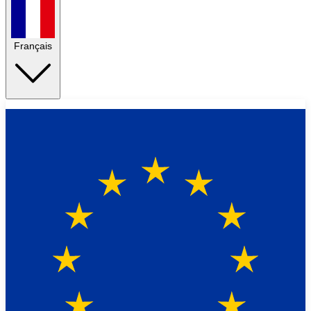
Français