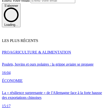
Entrez votre email
S'abonner
Loading...
LES PLUS RÉCENTS
PRO
AGRICULTURE & ALIMENTATION
Poulets, bovins et ours polaires : la grippe aviaire se propage
16:04
ÉCONOMIE
La « résilience surprenante » de l'Allemagne face à la forte hausse
des exportations chinoises
15:17