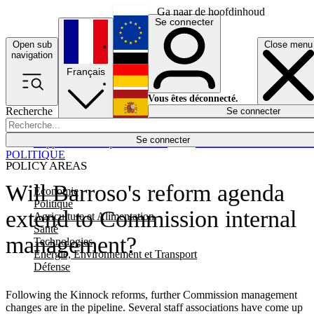
Ga naar de hoofdinhoud
Se connecter
Open sub
Close menu
English
navigation
Français
Deutsch
Vous êtes déconnecté.
Recherche
Se connecter
Español
Lumières éteintes
Se connecter
Rapporteur
Politique
Économie
Newsletters
Evénements
Em
POLITIQUE
POLICY AREAS
Will Barroso's reform agenda
Economie
Politique
extend to Commission internal
Agriculture et Alimentation
Santé
management?
Technologies
Energie, Environnement et Transport
Défense
Following the Kinnock reforms, further Commission management
changes are in the pipeline. Several staff associations have come up