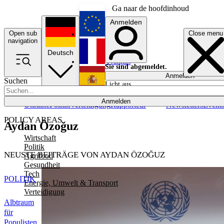
Ga naar de hoofdinhoud
Anmelden
Open sub
Close menu
English
navigation
Deutsch
Français
Sie sind abgemeldet.
Anmelden
Suchen
Licht aus
Español
Anmelden
Ukraine
Politik
Verteidigung
Rapporteur
Newsletters
Event
POLICY AREAS
Aydan Özoğuz
Wirtschaft
Politik
NEUSTE BEITRÄGE VON AYDAN ÖZOĞUZ
Agrifood
Gesundheit
Tech
POLITIK
Energie, Umwelt & Transport
Verteidigung
Albtraum
für
Populisten