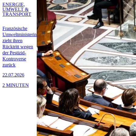
ENERGIE,
UMWELT &
TRANSPORT
Französische
Umweltministerin
zieht ihren
Rücktritt wegen
der Pestizid-
Kontroverse
zurück
22.07.2026
2 MINUTEN