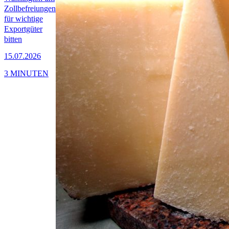
Zollbefreiungen
für wichtige
Exportgüter
bitten
15.07.2026
3 MINUTEN