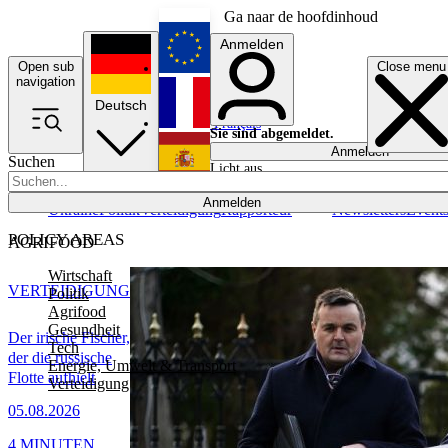
Ga naar de hoofdinhoud
Anmelden
Open sub
Close menu
English
navigation
Deutsch
Français
Sie sind abgemeldet.
Anmelden
Suchen
Licht aus
Español
Anmelden
Ukraine
Politik
Verteidigung
Rapporteur
Newsletters
Event
POLICY AREAS
AGRIFOOD
Wirtschaft
VERTEIDIGUNG
Politik
Agrifood
Gesundheit
Der irische Fischer,
Tech
der die russische
Energie, Umwelt & Transport
Flotte aufhielt
Verteidigung
05.08.2026
4 MINUTEN