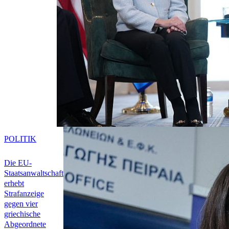
POLITIK
Die EU-
Staatsanwaltschaft
erhebt
Strafanzeige
gegen vier
griechische
Abgeordnete