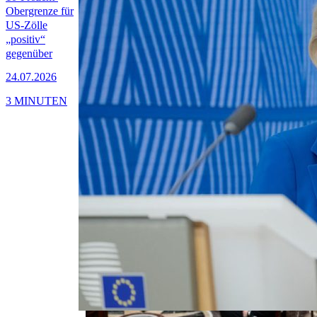
Obergrenze für
US-Zölle
„positiv“
gegenüber
24.07.2026
3 MINUTEN