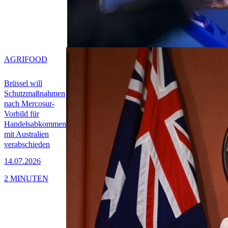
AGRIFOOD
Brüssel will
Schutzmaßnahmen
nach Mercosur-
Vorbild für
Handelsabkommen
mit Australien
verabschieden
14.07.2026
2 MINUTEN