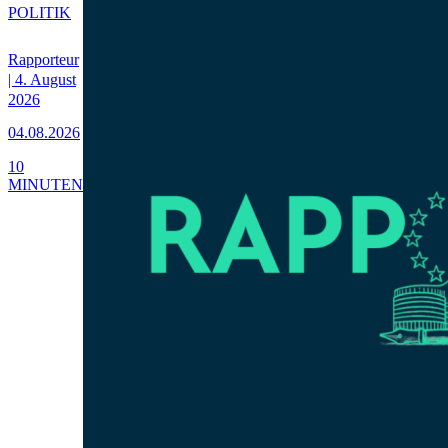
POLITIK
Rapporteur
| 4. August
2026
04.08.2026
10
MINUTEN