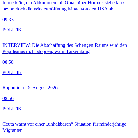
Iran erklärt, ein Abkommen mit Oman über Hormus stehe kurz
bevor, doch die Wiedereröffnung hänge von den USA ab
09:33
POLITIK
INTERVIEW: Die Abschaffung des Schengen-Raums wird den
Populismus nicht stoppen, warnt Luxemburg
08:58
POLITIK
Rapporteur | 6. August 2026
08:56
POLITIK
Ceuta warnt vor einer „unhaltbaren“ Situation für minderjährige
Migranten