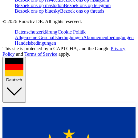
Bezoek ons op mastodon
Bezoek ons op telegram
Bezoek ons op bluesky
Bezoek ons op threads
©
2026
Euractiv DE. All rights reserved.
Datenschutzerklärung
Cookie Politik
Allgemeine Geschäftsbedingungen
Abonnementbedingungen
Handelsbedingungen
This site is protected by reCAPTCHA, and the Google
Privacy
Policy
and
Terms of Service
apply.
Deutsch