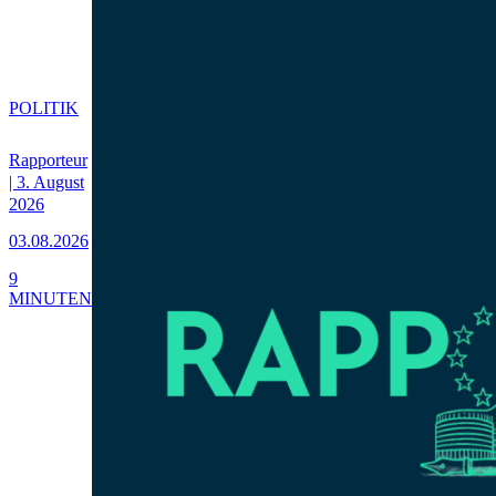
POLITIK
Rapporteur
| 3. August
2026
03.08.2026
9
MINUTEN