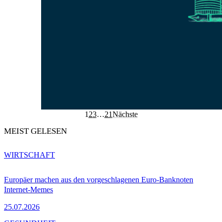
1
2
3
…
21
Nächste
MEIST GELESEN
WIRTSCHAFT
Europäer machen aus den vorgeschlagenen Euro-Banknoten
Internet-Memes
25.07.2026