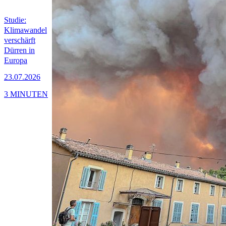
Studie:
Klimawandel
verschärft
Dürren in
Europa
23.07.2026
3 MINUTEN