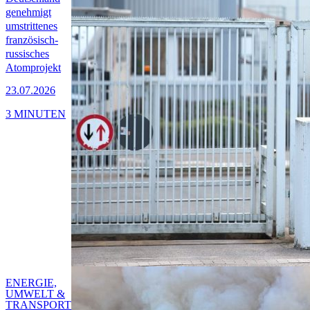
genehmigt
umstrittenes
französisch-
russisches
Atomprojekt
23.07.2026
3 MINUTEN
ENERGIE,
UMWELT &
TRANSPORT