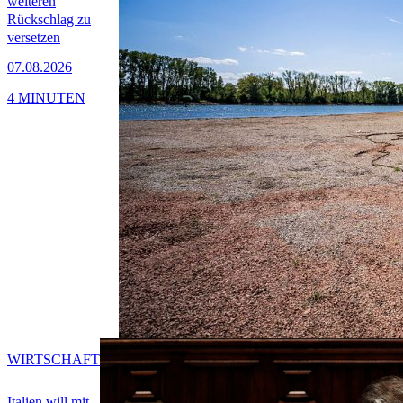
weiteren
Rückschlag zu
versetzen
07.08.2026
4 MINUTEN
WIRTSCHAFT
Italien will mit