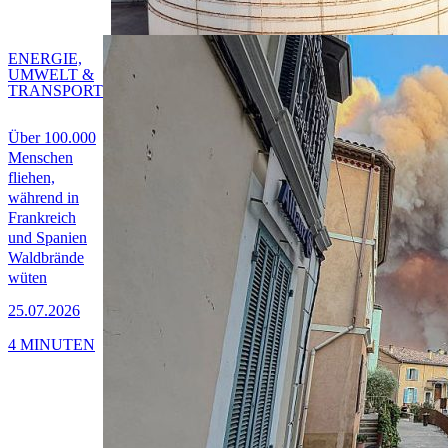
ENERGIE,
UMWELT &
TRANSPORT
Über 100.000
Menschen
fliehen,
während in
Frankreich
und Spanien
Waldbrände
wüten
25.07.2026
4 MINUTEN