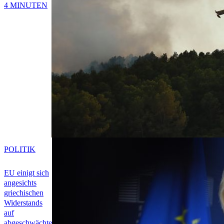
4 MINUTEN
POLITIK
EU einigt sich
angesichts
griechischen
Widerstands
auf
abgeschwächte