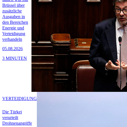
Brüssel über
zusätzliche
Ausgaben in
den Bereichen
Energie und
Verteidigung
verhandeln
05.08.2026
3 MINUTEN
VERTEIDIGUNG
Die Türkei
verurteilt
Drohnenangriffe