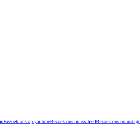
in
Bezoek ons op youtube
Bezoek ons op rss-feed
Bezoek ons op instag