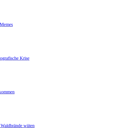
t-Memes
ografische Krise
ankommen
n Waldbrände wüten