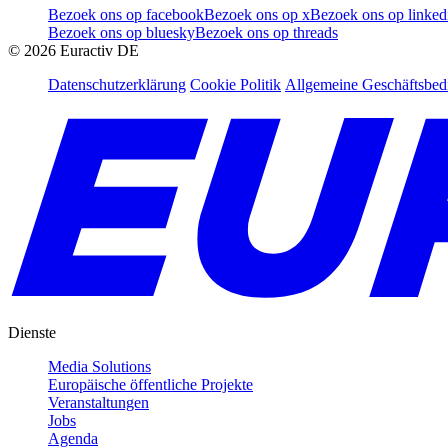
Bezoek ons op facebook
Bezoek ons op x
Bezoek ons op linked
Bezoek ons op bluesky
Bezoek ons op threads
©
2026
Euractiv DE
Datenschutzerklärung
Cookie Politik
Allgemeine Geschäftsbe
Dienste
Media Solutions
Europäische öffentliche Projekte
Veranstaltungen
Jobs
Agenda