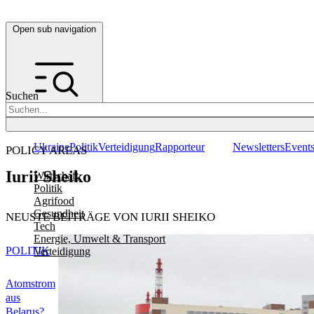
Open sub navigation
Suchen
Ukraine
Politik
Verteidigung
Rapporteur
Newsletters
Event
POLICY AREAS
Iurii Sheiko
Wirtschaft
Politik
Agrifood
Gesundheit
NEUSTE BEITRÄGE VON IURII SHEIKO
Tech
Energie, Umwelt & Transport
POLITIK
Verteidigung
Atomstrom
aus
Belarus?