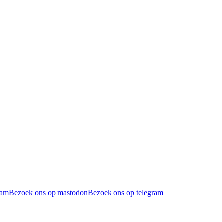
ram
Bezoek ons op mastodon
Bezoek ons op telegram