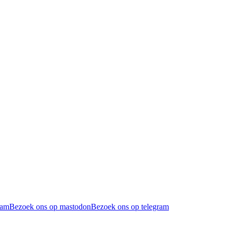
ram
Bezoek ons op mastodon
Bezoek ons op telegram