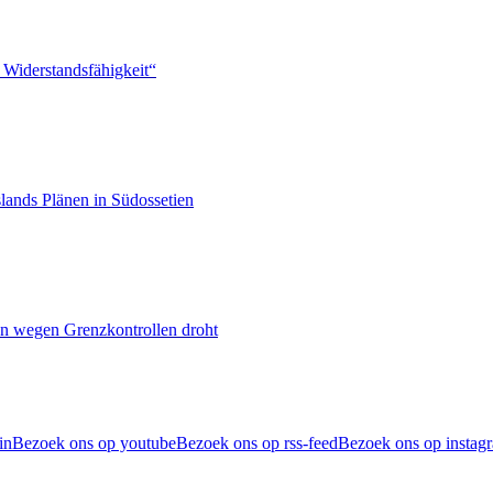
 Widerstandsfähigkeit“
lands Plänen in Südossetien
n wegen Grenzkontrollen droht
in
Bezoek ons op youtube
Bezoek ons op rss-feed
Bezoek ons op instag