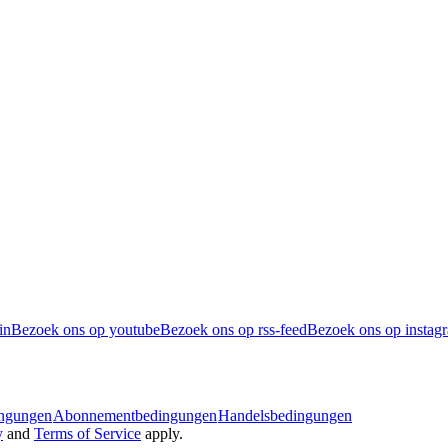
in
Bezoek ons op youtube
Bezoek ons op rss-feed
Bezoek ons op instag
ingungen
Abonnementbedingungen
Handelsbedingungen
y
and
Terms of Service
apply.