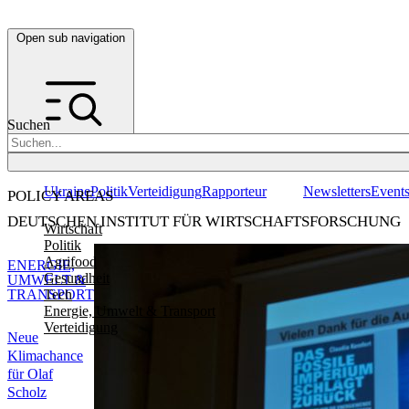
Open sub navigation
Suchen
Ukraine
Politik
Verteidigung
Rapporteur
Newsletters
Event
POLICY AREAS
DEUTSCHEN INSTITUT FÜR WIRTSCHAFTSFORSCHUNG
Wirtschaft
Politik
Agrifood
ENERGIE,
Gesundheit
UMWELT &
Tech
TRANSPORT
Energie, Umwelt & Transport
Verteidigung
Neue
Klimachance
für Olaf
Scholz