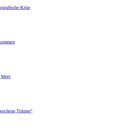
ografische Krise
ankommen
n Meer
brochene Träume“