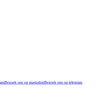
ram
Bezoek ons op mastodon
Bezoek ons op telegram