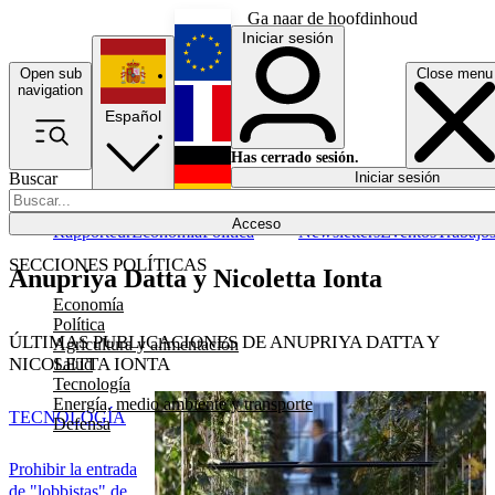
Ga naar de hoofdinhoud
Iniciar sesión
Open sub
Close menu
English
navigation
Español
Français
Has cerrado sesión.
Buscar
Iniciar sesión
Modo oscuro
Deutsch
Acceso
Rapporteur
Economía
Política
Newsletters
Eventos
Trabajo
SECCIONES POLÍTICAS
Anupriya Datta y Nicoletta Ionta
Economía
Política
ÚLTIMAS PUBLICACIONES DE ANUPRIYA DATTA Y
Agricultura y alimentación
NICOLETTA IONTA
Salud
Tecnología
Energía, medio ambiente y transporte
TECNOLOGÍA
Defensa
Prohibir la entrada
de "lobbistas" de