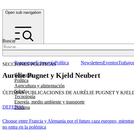
Open sub navigation
Buscar
Rapporteur
Economía
Política
Newsletters
Eventos
Trabajo
SECCIONES POLÍTICAS
Aurélie Pugnet y Kjeld Neubert
Economía
Política
Agricultura y alimentación
Salud
ÚLTIMAS PUBLICACIONES DE AURÉLIE PUGNET Y KJEL
Tecnología
Energía, medio ambiente y transporte
DEFENSA
Defensa
Choque entre Francia y Alemania por el futuro caza europeo, mientra
no entra en la polémica