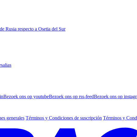
 de Rusia respecto a Osetia del Sur
salias
in
Bezoek ons op youtube
Bezoek ons op rss-feed
Bezoek ons op instag
es generales
Términos y Condiciones de suscripción
Términos y Condi