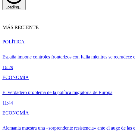
Loading...
MÁS RECIENTE
POLÍTICA
España impone controles fronterizos con Italia mientras se recrudece 
16:29
ECONOMÍA
El verdadero problema de la política migratoria de Europa
11:44
ECONOMÍA
Alemania muestra una «sorprendente resistencia» ante el auge de las 