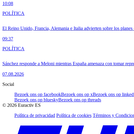
10:08
POLÍTICA
El Reino Unido, Francia, Alemania e Italia advierten sobre los planes
09:37
POLÍTICA
Sánchez responde a Meloni mientras España amenaza con tomar repre
07.08.2026
Social
Bezoek ons op facebook
Bezoek ons op x
Bezoek ons op linked
Bezoek ons op bluesky
Bezoek ons op threads
©
2026
Euractiv ES
Política de privacidad
Política de cookies
Términos y Condicion