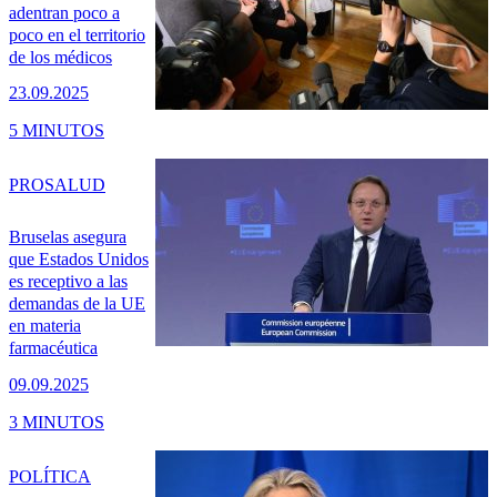
adentran poco a
poco en el territorio
de los médicos
23.09.2025
5 MINUTOS
PRO
SALUD
Bruselas asegura
que Estados Unidos
es receptivo a las
demandas de la UE
en materia
farmacéutica
09.09.2025
3 MINUTOS
POLÍTICA