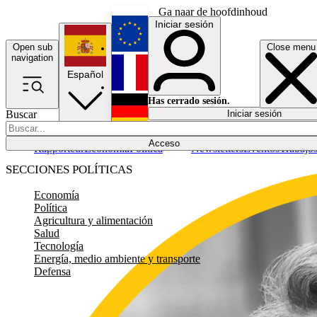
Ga naar de hoofdinhoud
Iniciar sesión
Open sub
Close menu
English
navigation
Español
Français
Has cerrado sesión.
Buscar
Iniciar sesión
Modo oscuro
Deutsch
Acceso
Rapporteur
Economía
Política
Newsletters
Eventos
Trabajo
SECCIONES POLÍTICAS
Economía
Política
Agricultura y alimentación
Salud
Tecnología
Energía, medio ambiente y transporte
Defensa