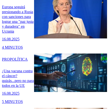
Europa seguirá
presionando a Rusia
con sanciones para
lograr una "paz justa
y duradera" en
Ucrania
16.08.2025
4 MINUTOS
PRO
POLÍTICA
¿Una vacuna contra
el cáncer?
quizás...pero no para
todos en la UE
16.08.2025
5 MINUTOS