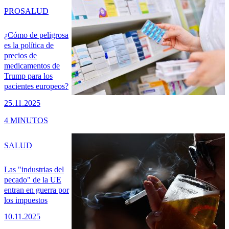
PRO
SALUD
¿Cómo de peligrosa
es la política de
precios de
medicamentos de
Trump para los
pacientes europeos?
25.11.2025
4 MINUTOS
SALUD
Las "industrias del
pecado" de la UE
entran en guerra por
los impuestos
10.11.2025